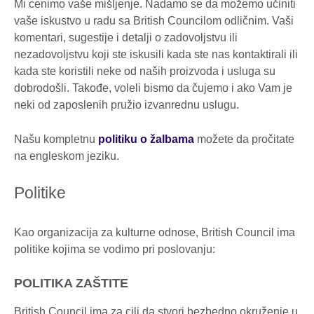
Mi cenimo vaše mišljenje. Nadamo se da možemo učiniti
vaše iskustvo u radu sa British Councilom odličnim. Vaši
komentari, sugestije i detalji o zadovoljstvu ili
nezadovoljstvu koji ste iskusili kada ste nas kontaktirali ili
kada ste koristili neke od naših proizvoda i usluga su
dobrodošli. Takođe, voleli bismo da čujemo i ako Vam je
neki od zaposlenih pružio izvanrednu uslugu.
Našu kompletnu
politiku o žalbama
možete da pročitate
na engleskom jeziku.
Politike
Kao organizacija za kulturne odnose, British Council ima
politike kojima se vodimo pri poslovanju:
POLITIKA ZAŠTITE
British Council ima za cilj da stvori bezbedno okruženje u