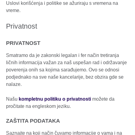
Uslovi korišćenja i politike se ažuriraju s vremena na
vreme.
Privatnost
PRIVATNOST
Smatramo da je zakonski legalan i fer način tretiranja
ličnih informacija važan za naš uspešan rad i održavanje
poverenja onih sa kojima sarađujemo. Ovo se odnosi
podjednako na sve naše kancelarije, bez obzira gde se
nalaze.
Našu
kompletnu politiku o privatnosti
možete da
pročitate na engleskom jeziku.
ZAŠTITA PODATAKA
Saznajte na koji način čuvamo informacije o vama i na