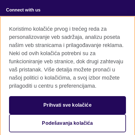
Connect with us
Facebook
Twitter
Koristimo kolačiće prvog i trećeg reda za
personalizovanje veb sadržaja, analizu poseta
YouTube
Flickr
našim veb stranicama i prilagođavanje reklama.
TikTok
Neki od ovih kolačića potrebni su za
funkcioniranje veb stranice, dok drugi zahtevaju
vaš pristanak. Više detalja možete pronaći u
našoj politici o kolačićima, a svoj izbor možete
Globalni sajt British Council-a
prilagoditi u centru s preferencijama.
Privatnost i uslovi
Kolačići
Prihvati sve kolačiće
Mapa sajta
Podešavanja kolačića
© 2026 British Council