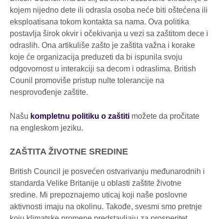
kojem nijedno dete ili odrasla osoba neće biti oštećena ili
eksploatisana tokom kontakta sa nama. Ova politika
postavlja širok okvir i očekivanja u vezi sa zaštitom dece i
odraslih. Ona artikuliše zašto je zaštita važna i korake
koje će organizacija preduzeti da bi ispunila svoju
odgovornost u interakciji sa decom i odraslima. British
Counil promoviše pristup nulte tolerancije na
nesprovođenje zaštite.
Našu
kompletnu politiku o zaštiti
možete da pročitate
na engleskom jeziku.
ZAŠTITA ŽIVOTNE SREDINE
British Council je posvećen ostvarivanju međunarodnih i
standarda Velike Britanije u oblasti zaštite životne
sredine. Mi prepoznajemo uticaj koji naše poslovne
aktivnosti imaju na okolinu. Takođe, svesmi smo pretnje
koju klimatske promene predstavljaju za prosperitet,