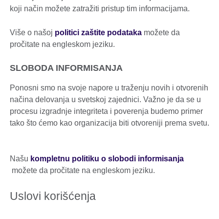
koji način možete zatražiti pristup tim informacijama.
Više o našoj
politici zaštite podataka
možete da
pročitate na engleskom jeziku.
SLOBODA INFORMISANJA
Ponosni smo na svoje napore u traženju novih i otvorenih
načina delovanja u svetskoj zajednici. Važno je da se u
procesu izgradnje integriteta i poverenja budemo primer
tako što ćemo kao organizacija biti otvoreniji prema svetu.
Našu
kompletnu politiku o slobodi informisanja
možete da pročitate na engleskom jeziku.
Uslovi korišćenja