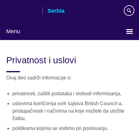
Skip
Serbia
to
main
content
Menu
Choose
your
Privatnost i uslovi
language
Ovaj deo sadrži informacije o:
privatnosti, zaštiti podataka i slobodi informisanja,
uslovima korišćenja svih sajtova British Council-a,
pristupačnosti i načinima na koje možete da uložite
žalbu,
politikama kojima se vodimo pri poslovanju.