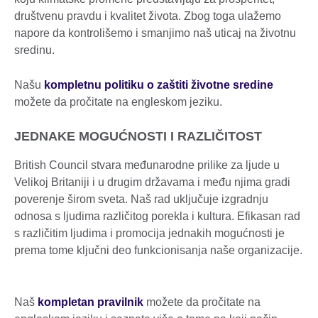
društvenu pravdu i kvalitet života. Zbog toga ulažemo
napore da kontrolišemo i smanjimo naš uticaj na životnu
sredinu.
Našu
kompletnu politiku o zaštiti životne sredine
možete da pročitate na engleskom jeziku.
JEDNAKE MOGUĆNOSTI I RAZLIČITOST
British Council stvara međunarodne prilike za ljude u
Velikoj Britaniji i u drugim državama i među njima gradi
poverenje širom sveta. Naš rad uključuje izgradnju
odnosa s ljudima različitog porekla i kultura. Efikasan rad
s različitim ljudima i promocija jednakih mogućnosti je
prema tome ključni deo funkcionisanja naše organizacije.
Naš
kompletan pravilnik
možete da pročitate na