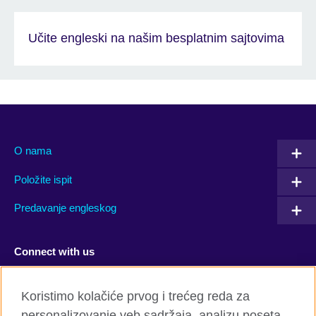
Učite engleski na našim besplatnim sajtovima
O nama
Položite ispit
Predavanje engleskog
Connect with us
Facebook
Twitter
Koristimo kolačiće prvog i trećeg reda za
personalizovanje veb sadržaja, analizu poseta