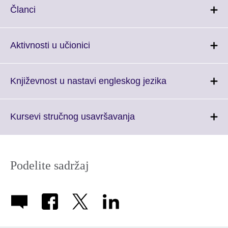
More
Click
Članci
information
to
available.
expand.
More
Click
Aktivnosti u učionici
information
to
available.
expand.
More
Click
Književnost u nastavi engleskog jezika
information
to
available.
expand.
More
Click
Kursevi stručnog usavršavanja
information
to
available.
expand.
More
information
Podelite sadržaj
available.