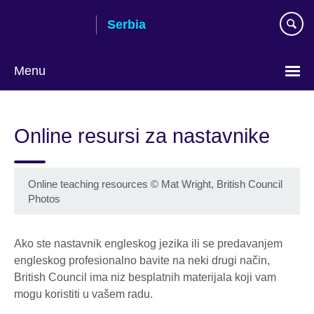
Skip
Serbia
to
main
content
Menu
Choose
your
Online resursi za nastavnike
language
Online teaching resources
©
Mat Wright, British Council
Photos
Ako ste nastavnik engleskog jezika ili se predavanjem
engleskog profesionalno bavite na neki drugi način,
British Council ima niz besplatnih materijala koji vam
mogu koristiti u vašem radu.