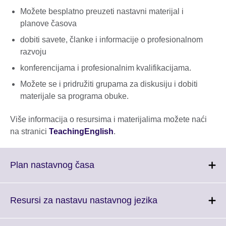
Možete besplatno preuzeti nastavni materijal i
planove časova
dobiti savete, članke i informacije o profesionalnom
razvoju
konferencijama i profesionalnim kvalifikacijama.
Možete se i pridružiti grupama za diskusiju i dobiti
materijale sa programa obuke.
Više informacija o resursima i materijalima možete naći
na stranici
TeachingEnglish
.
Click
Plan nastavnog časa
to
expand.
More
Click
Resursi za nastavu nastavnog jezika
information
to
available.
expand.