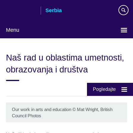
Skip
Serbia
to
main
content
Menu
Choose
your
Naš rad u oblastima umetnosti,
language
obrazovanja i društva
Pogledajte
Our work in arts and education
©
Mat Wright, British
Council Photos