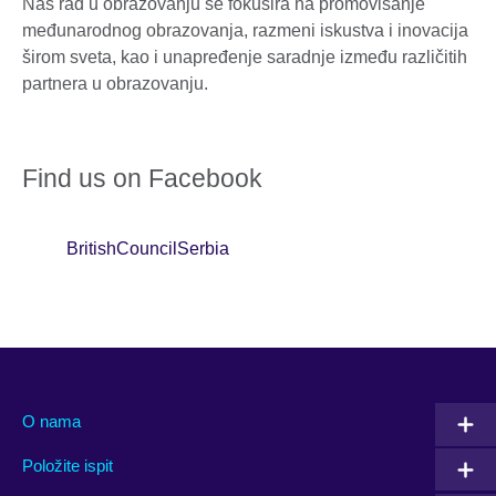
Naš rad u obrazovanju se fokusira na promovisanje
međunarodnog obrazovanja, razmeni iskustva i inovacija
širom sveta, kao i unapređenje saradnje između različitih
partnera u obrazovanju.
Find us on Facebook
BritishCouncilSerbia
O nama
Položite ispit