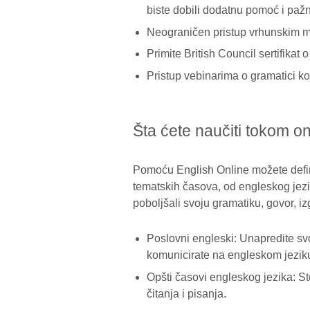
biste dobili dodatnu pomoć i pažn
Neograničen pristup vrhunskim ma
Primite British Council sertifikat 
Pristup vebinarima o gramatici ko
Šta ćete naučiti tokom on
Pomoću English Online možete definis
tematskih časova, od engleskog jez
poboljšali svoju gramatiku, govor, i
Poslovni engleski: Unapredite svo
komunicirate na engleskom jezik
Opšti časovi engleskog jezika: St
čitanja i pisanja.