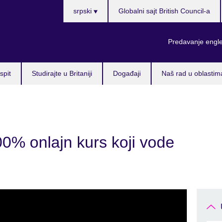
Choose
srpski
Globalni sajt British Council-a
your
language
Predavanje engl
spit
Studirajte u Britaniji
Događaji
Naš rad u oblastim
00% onlajn kurs koji vode