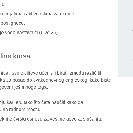
ju.
terijalima i aktivnostima za učenje.
o postignuću.
je vode nastavnici (Live 25).
line kursa
ati svoje ciljeve učenja i birati između različitih
ika za posao do svakodnevnog engleskog, kako biste
zgovor i još mnogo toga.
ju karijeru tako što ćete naučiti kako da
u na radnom mestu.
eknite čvrstu osnovu za veštine govora, slušanja,