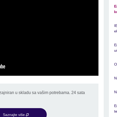
E
k
I
e
E
u
O
N
N
dizajniran u skladu sa vašim potrebama. 24 sata
E
t
Saznajte više