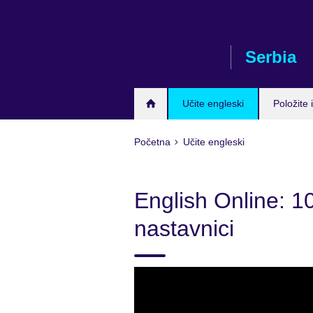
Skip
to
main
Serbia
content
Učite engleski
Položite i
Početna
Učite engleski
English Online: 1
nastavnici