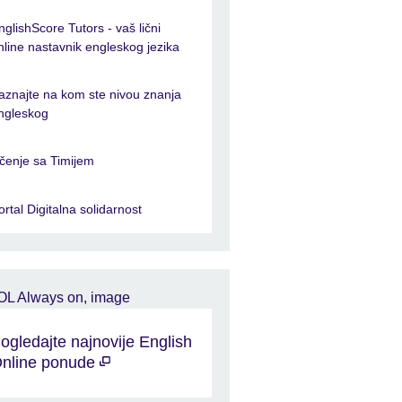
nglishScore Tutors - vaš lični
nline nastavnik engleskog jezika
aznajte na kom ste nivou znanja
ngleskog
čenje sa Timijem
ortal Digitalna solidarnost
ogledajte najnovije English
nline ponude