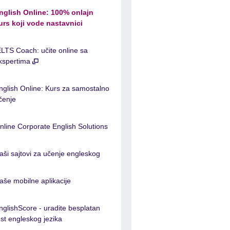
nglish Online: 100% onlajn
urs koji vode nastavnici
ELTS Coach: učite online sa
kspertima
nglish Online: Kurs za samostalno
čenje
nline Corporate English Solutions
aši sajtovi za učenje engleskog
aše mobilne aplikacije
nglishScore - uradite besplatan
est engleskog jezika