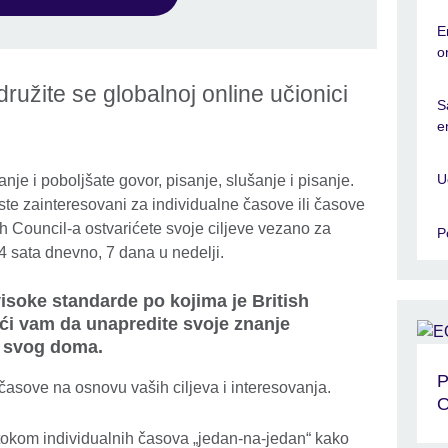
E
o
družite se globalnoj online učionici
S
e
U
 i poboljšate govor, pisanje, slušanje i pisanje.
 ste zainteresovani za individualne časove ili časove
sh Council-a ostvarićete svoje ciljeve vezano za
P
4 sata dnevno, 7 dana u nedelji.
visoke standarde po kojima je British
i vam da unapredite svoje znanje
i svog doma.
P
 časove na osnovu vaših ciljeva i interesovanja.
O
 tokom individualnih časova „jedan-na-jedan“ kako