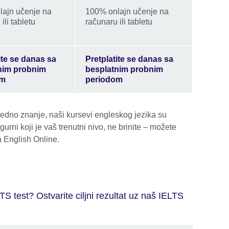
lajn učenje na
100% onlajn učenje na
ili tabletu
računaru ili tabletu
ite se danas sa
Pretplatite se danas sa
nim probnim
besplatnim probnim
om
periodom
predno znanje, naši kursevi engleskog jezika su
gurni koji je vaš trenutni nivo, ne brinite – možete
a English Online.
S test? Ostvarite ciljni rezultat uz naš IELTS