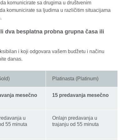
 da komunicirate sa drugima u društvenim
da komunicirate sa ljudima u različitim situacijama
.
ili dva besplatna probna grupna časa ili
eksibilan i koji odgovara vašem budžetu i načinu
nite danas.
Gold)
Platinasta (Platinum)
avanja mesečno
15 predavanja mesečno
redavanja u
Onlajn predavanja u
 od 55 minuta
trajanju od 55 minuta