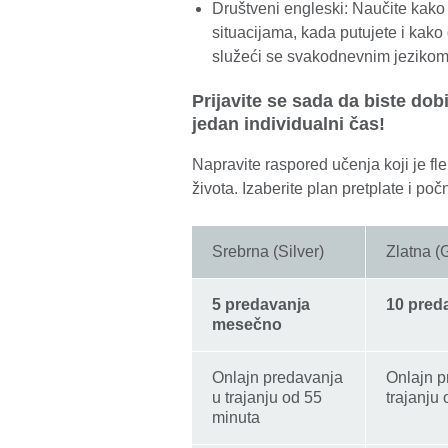
Društveni engleski: Naučite kako
situacijama, kada putujete i kako 
služeći se svakodnevnim jezikom
Prijavite se sada da biste dob
jedan individualni čas!
Napravite raspored učenja koji je fl
života. Izaberite plan pretplate i poč
Srebrna (Silver)
Zlatna (
5 predavanja
10 pred
mesečno
Onlajn predavanja
Onlajn p
u trajanju od 55
trajanju
minuta