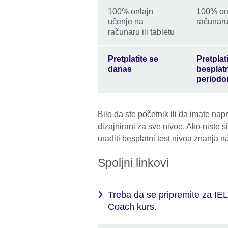
100% onlajn
100% on
učenje na
računaru 
računaru ili tabletu
Pretplatite se
Pretplat
danas
besplat
period
Bilo da ste početnik ili da imate na
dizajnirani za sve nivoe. Ako niste si
uraditi besplatni test nivoa znanja n
Spoljni linkovi
Treba da se pripremite za IELT
Coach kurs.