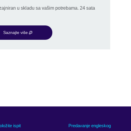
dizajniran u skladu sa vašim potrebama. 24 sata
Saznajte više
oložite ispit
Predavanje engleskog