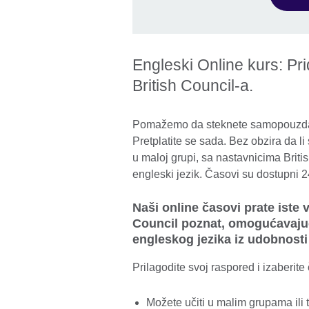
Engleski Online kurs: Pri
British Council-a.
Pomažemo da steknete samopouzdanje
Pretplatite se sada. Bez obzira da li
u maloj grupi, sa nastavnicima Briti
engleski jezik. Časovi su dostupni 2
Naši online časovi prate iste 
Council poznat, omogućavajuć
engleskog jezika iz udobnost
Prilagodite svoj raspored i izaberite
Možete učiti u malim grupama ili