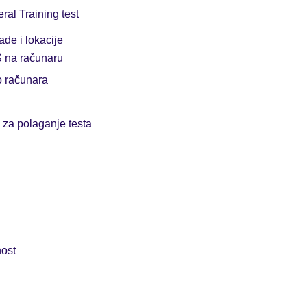
ral Training test
de i lokacije
S na računaru
o računara
 za polaganje testa
nost