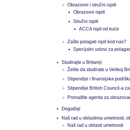
Obrazovni i stručni ispiti
Obrazovni ispiti
Stručni ispiti
ACCA ispit od kuće
Zašto polagati ispit kod nas?
Specijalni uslovi za polagan
Studirajte u Britaniji
Želite da studirate u Velikoj Bri
Stipendije i finansijska podršk
Stipendije British Council-a z
Pronađite agenta za obrazovanj
Događaji
Naš rad u oblastima umetnosti, o
Naš rad u oblasti umetnosti