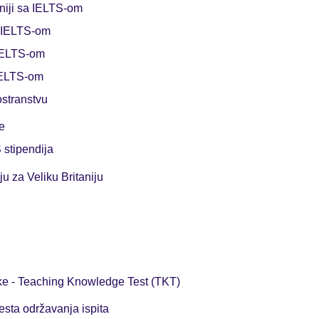
aniji sa IELTS-om
sa IELTS-om
 IELTS-om
IELTS-om
ostranstvu
e
 stipendija
ju za Veliku Britaniju
ike - Teaching Knowledge Test (TKT)
esta održavanja ispita