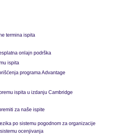
ne termina ispita
splatna onlajn podrška
mu ispita
orišćenja programa Advantage
ripremu ispita u izdanju Cambridge
remiti za naše ispite
jezika po sistemu pogodnom za organizacije
sistemu ocenjivanja