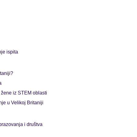
je ispita
taniji?
a
a žene iz STEM oblasti
e u Velikoj Britaniji
brazovanja i društva