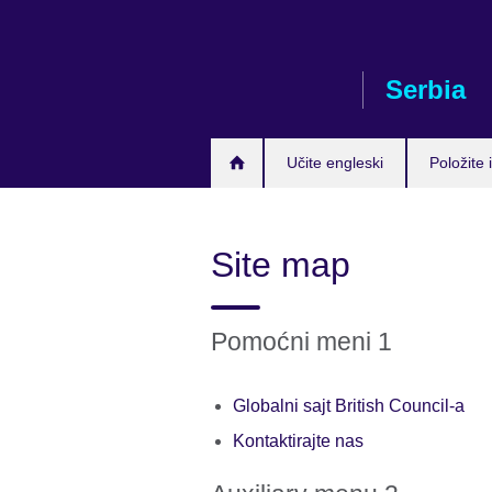
Skip
to
main
Serbia
content
Učite engleski
Položite i
Site map
Pomoćni meni 1
Globalni sajt British Council-a
Kontaktirajte nas