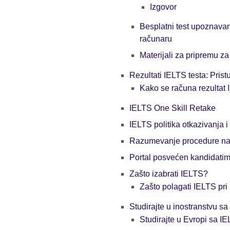
Izgovor
Besplatni test upoznava
računaru
Materijali za pripremu z
Rezultati IELTS testa: Prist
Kako se računa rezultat 
IELTS One Skill Retake
IELTS politika otkazivanja 
Razumevanje procedure na 
Portal posvećen kandidatima
Zašto izabrati IELTS?
Zašto polagati IELTS pri 
Studirajte u inostranstvu s
Studirajte u Evropi sa I