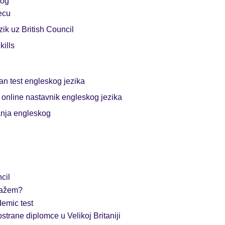
kog
ecu
zik uz British Council
kills
an test engleskog jezika
i online nastavnik engleskog jezika
anja engleskog
cil
olažem?
emic test
ostrane diplomce u Velikoj Britaniji