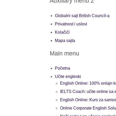
Auxiliary menu 2
Globalni sajt British Council-a
Privatnost i uslovi
Kolačići
Mapa sajta
Main menu
Početna
Učite engleski
English Online: 100% onlajn ku
IELTS Coach: učite online sa 
English Online: Kurs za samos
Online Corporate English Solu