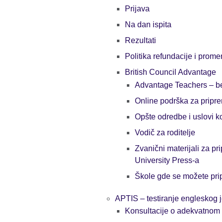
Prijava
Na dan ispita
Rezultati
Politika refundacije i prome
British Council Advantage
Advantage Teachers – be
Online podrška za pripre
Opšte odredbe i uslovi k
Vodič za roditelje
Zvanični materijali za p
University Press-a
Škole gde se možete prip
APTIS – testiranje engleskog 
Konsultacije o adekvatnom 