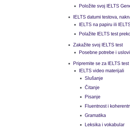
Položite svoj IELTS Gene
IELTS datumi testova, nakna
IELTS na papiru ili IELT
Polažite IELTS test prek
Zakažite svoj IELTS test
Posebne potrebe i uslovi
Pripremite se za IELTS test
IELTS video materijali
Slušanje
Čitanje
Pisanje
Fluentnost i koherent
Gramatika
Leksika i vokabular