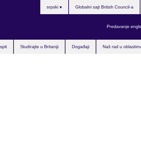
Choose
srpski
Globalni sajt British Council-a
your
language
Predavanje engl
spit
Studirajte u Britaniji
Događaji
Naš rad u oblastim