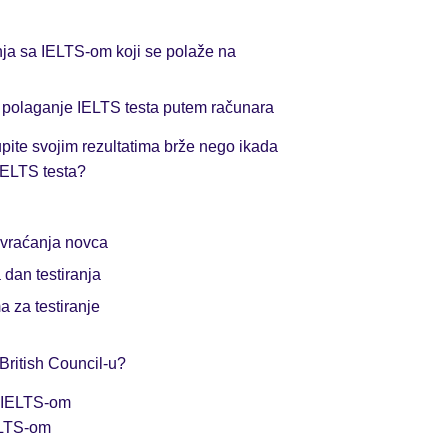
nja sa IELTS-om koji se polaže na
a polaganje IELTS testa putem računara
upite svojim rezultatima brže nego ikada
IELTS testa?
i vraćanja novca
dan testiranja
 za testiranje
British Council-u?
a IELTS-om
ELTS-om