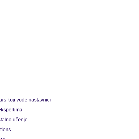
rs koji vode nastavnici
ekspertima
talno učenje
tions