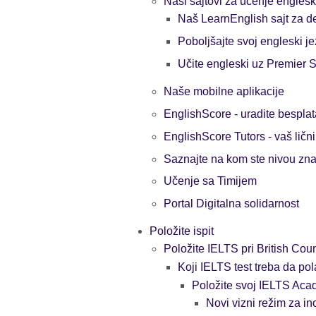
Naši sajtovi za učenje engles
Naš LearnEnglish sajt za d
Poboljšajte svoj engleski je
Učite engleski uz Premier S
Naše mobilne aplikacije
EnglishScore - uradite besplat
EnglishScore Tutors - vaš ličn
Saznajte na kom ste nivou zn
Učenje sa Timijem
Portal Digitalna solidarnost
Položite ispit
Položite IELTS pri British Coun
Koji IELTS test treba da p
Položite svoj IELTS Acad
Novi vizni režim za in