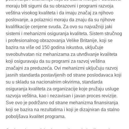
moraju biti sigurni da su obrazovni i programi razvoja
veština visokog kvaliteta i da imaju značaj za njihovo
poslovanje, a polaznici moraju da znaju da su njihove
kvalifikacije cenjene svuda. Za ovo su najvažniji jaki
sistemi i mehanizmi osiguranja kvaliteta. Sistem stručnog
i profesionalnog obrazovanja Velike Britanije, koji se
bazira na više od 150 godina iskustva, uključuje
sveobuhvatan niz mehanizama za utvrđivanje kvaliteta
koji osiguravaju da su programi za razvoj veština
značajni za preduzeća. Ovi mehanizmi uključuju razvoj
jasnih standarda postavljenih od strane poslodavaca koji
su u skladu sa nacionalnim okvirima, standarda
osiguranja kvaliteta za organizacije koje pružaju usluge
razvoja veština, kao i nezavisan i javan proces revizije.
Sve ovo je podržano od strane mehanizma finansiranja
koji se bazira na rezultatima i koji je dizajniran da stalno
poboljšava kvalitet programa.