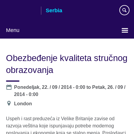
Skip
Serbia
to
main
content
Menu
Choose
your
Obezbeđenje kvaliteta stručnog
language
obrazovanja
Date
Ponedeljak, 22. / 09 / 2014 - 0:00
to
Petak, 26. / 09 /
2014 - 0:00
Mesto
London
održavanja
Uspeh i rast preduzeća iz Velike Britanije zavise od
razvoja veština koje ispunjavaju potrebe modernog
poslovanja i ekonomije koja se stalno menja. Poslodavci