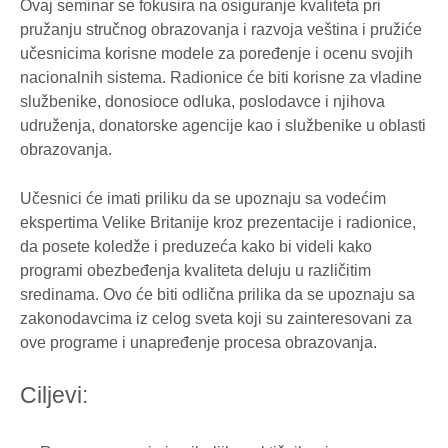
Ovaj seminar se fokusira na osiguranje kvaliteta pri
pružanju stručnog obrazovanja i razvoja veština i pružiće
učesnicima korisne modele za poređenje i ocenu svojih
nacionalnih sistema. Radionice će biti korisne za vladine
službenike, donosioce odluka, poslodavce i njihova
udruženja, donatorske agencije kao i službenike u oblasti
obrazovanja.
Učesnici će imati priliku da se upoznaju sa vodećim
ekspertima Velike Britanije kroz prezentacije i radionice,
da posete koledže i preduzeća kako bi videli kako
programi obezbeđenja kvaliteta deluju u različitim
sredinama. Ovo će biti odlična prilika da se upoznaju sa
zakonodavcima iz celog sveta koji su zainteresovani za
ove programe i unapređenje procesa obrazovanja.
Ciljevi: