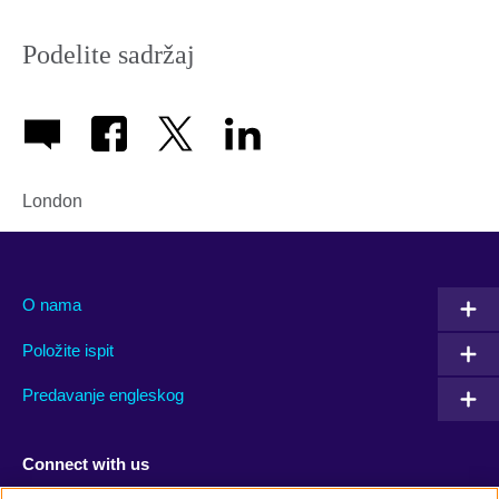
Podelite sadržaj
London
O nama
Položite ispit
Predavanje engleskog
Connect with us