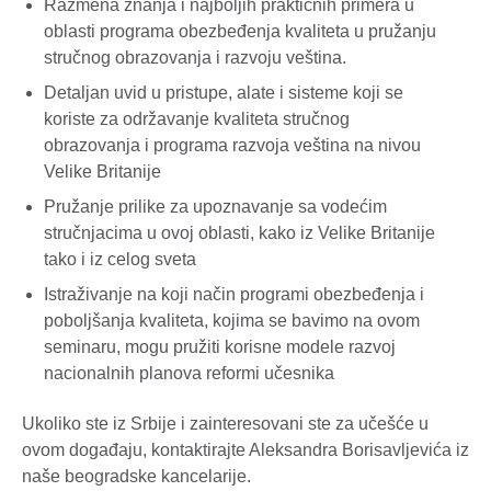
Razmena znanja i najboljih praktičnih primera u
oblasti programa obezbeđenja kvaliteta u pružanju
stručnog obrazovanja i razvoju veština.
Detaljan uvid u pristupe, alate i sisteme koji se
koriste za održavanje kvaliteta stručnog
obrazovanja i programa razvoja veština na nivou
Velike Britanije
Pružanje prilike za upoznavanje sa vodećim
stručnjacima u ovoj oblasti, kako iz Velike Britanije
tako i iz celog sveta
Istraživanje na koji način programi obezbeđenja i
poboljšanja kvaliteta, kojima se bavimo na ovom
seminaru, mogu pružiti korisne modele razvoj
nacionalnih planova reformi učesnika
Ukoliko ste iz Srbije i zainteresovani ste za učešće u
ovom događaju, kontaktirajte Aleksandra Borisavljevića iz
naše beogradske kancelarije.