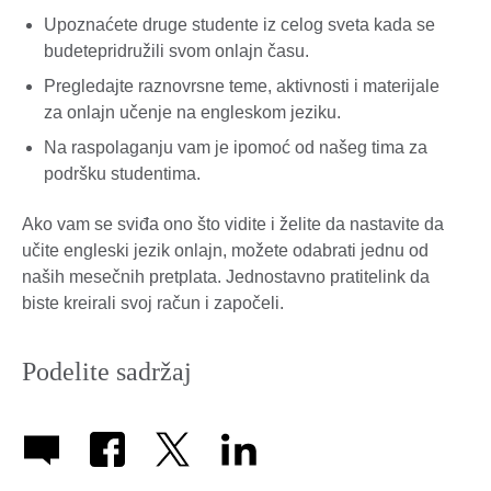
Upoznaćete druge studente iz celog sveta kada se
budetepridružili svom onlajn času.
Pregledajte raznovrsne teme, aktivnosti i materijale
za onlajn učenje na engleskom jeziku.
Na raspolaganju vam je ipomoć od našeg tima za
podršku studentima.
Ako vam se sviđa ono što vidite i želite da nastavite da
učite engleski jezik onlajn, možete odabrati jednu od
naših mesečnih pretplata. Jednostavno pratitelink da
biste kreirali svoj račun i započeli.
Podelite sadržaj