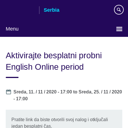
Skip
Serbia
to
main
content
Menu
Choose
your
Aktivirajte besplatni probni
language
English Online period
Date
Sreda, 11. / 11 / 2020 - 17:00
to
Sreda, 25. / 11 / 2020
- 17:00
Pratite link da biste otvorili svoj nalog i otključali
jedan besplatni čas.