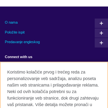
O nama
Položite ispit
Predavanje engleskog
Connect with us
Facebook
Twitter
Koristimo kolačiće prvog i trećeg reda za
personalizovanje veb sadržaja, analizu poseta
YouTube
Flickr
našim veb stranicama i prilagođavanje reklama.
TikTok
Neki od ovih kolačića potrebni su za
funkcioniranje veb stranice, dok drugi zahtevaju
vaš pristanak. Više detalja možete pronaći u