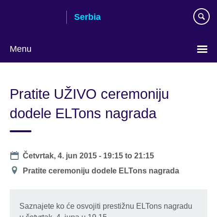
Skip
Serbia
to
main
content
Menu
Choose
your
Pratite UŽIVO ceremoniju
language
dodele ELTons nagrada
Date
Četvrtak, 4. jun 2015 -
19:15
to
21:15
Mesto
Pratite ceremoniju dodele ELTons nagrada
održavanja
Saznajete ko će osvojiti prestižnu ELTons nagradu