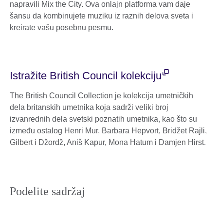
napravili Mix the City. Ova onlajn platforma vam daje
šansu da kombinujete muziku iz raznih delova sveta i
kreirate vašu posebnu pesmu.
Istražite British Council kolekciju
The British Council Collection je kolekcija umetničkih
dela britanskih umetnika koja sadrži veliki broj
izvanrednih dela svetski poznatih umetnika, kao što su
između ostalog Henri Mur, Barbara Hepvort, Bridžet Rajli,
Gilbert i Džordž, Aniš Kapur, Mona Hatum i Damjen Hirst.
Podelite sadržaj