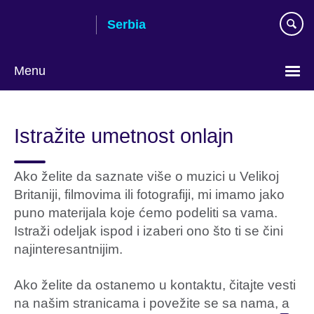
Skip
Serbia
to
main
content
Menu
Choose
your
Istražite umetnost onlajn
language
Ako želite da saznate više o muzici u Velikoj
Britaniji, filmovima ili fotografiji, mi imamo jako
puno materijala koje ćemo podeliti sa vama.
Istraži odeljak ispod i izaberi ono što ti se čini
najinteresantnijim.
Ako želite da ostanemo u kontaktu, čitajte vesti
na našim stranicama i povežite se sa nama, a