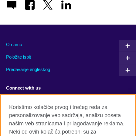
O nama
Položite ispit
Predavanje engleskog
Connect with us
Facebook
Twitter
Koristimo kolačiće prvog i trećeg reda za
personalizovanje veb sadržaja, analizu poseta
YouTube
Flickr
našim veb stranicama i prilagođavanje reklama.
TikTok
Neki od ovih kolačića potrebni su za