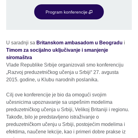
Program konferencije
U saradnji sa
Britanskom ambasadom u Beogradu
i
Timom za socijalno uključivanje i smanjenje
siromaštva
Vlade Republike Srbije organizovali smo konferenciju
„Razvoj preduzetničkog učenja u Srbiji“ 27. avgusta
2015. godine, u Klubu narodnih poslanika.
Cilj ove konferencije je bio da omogući svojim
učesnicima upoznavanje sa uspešnim modelima
preduzetničkog učenja u Srbiji, Velikoj Britaniji i regionu.
Takođe, bilo je predstavljeno istraživanje o
preduzetničkom učenju u Srbiji, postojećim modelima i
efektima, naučene lekcije, kao i primeri dobre prakse iz