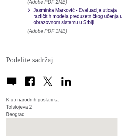
(Adobe PDF 2MB)
Jasminka Marković - Evaluacija uticaja
različitih modela preduzetničkog učenja u
obrazovnom sistemu u Srbiji
(Adobe PDF 1MB)
Podelite sadržaj
Klub narodnih poslanika
Tolstojeva 2
Beograd