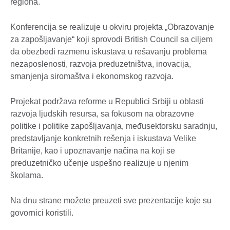
regiona.
Konferencija se realizuje u okviru projekta „Obrazovanje
za zapošljavanje“ koji sprovodi British Council sa ciljem
da obezbedi razmenu iskustava u rešavanju problema
nezaposlenosti, razvoja preduzetništva, inovacija,
smanjenja siromaštva i ekonomskog razvoja.
Projekat podržava reforme u Republici Srbiji u oblasti
razvoja ljudskih resursa, sa fokusom na obrazovne
politike i politike zapošljavanja, međusektorsku saradnju,
predstavljanje konkretnih rešenja i iskustava Velike
Britanije, kao i upoznavanje načina na koji se
preduzetničko učenje uspešno realizuje u njenim
školama.
Na dnu strane možete preuzeti sve prezentacije koje su
govornici koristili.