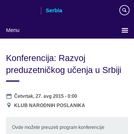
Skip
Serbia
to
main
content
Menu
Choose
your
Konferencija: Razvoj
language
preduzetničkog učenja u Srbiji
Date
Četvrtak, 27. avg 2015 - 0:00
Mesto
KLUB NARODNIH POSLANIKA
održavanja
Ovde možete preuzeti program konferencije