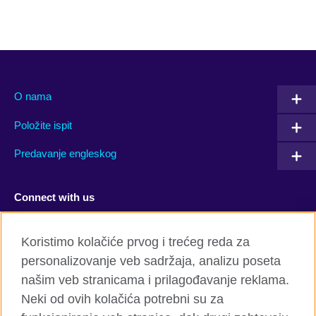
O nama
Položite ispit
Predavanje engleskog
Connect with us
Facebook
Twitter
Koristimo kolačiće prvog i trećeg reda za
personalizovanje veb sadržaja, analizu poseta
YouTube
Flickr
našim veb stranicama i prilagođavanje reklama.
TikTok
Neki od ovih kolačića potrebni su za