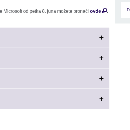
D
e Microsoft od petka 8. juna možete pronaći
ovde
,
ion
e.