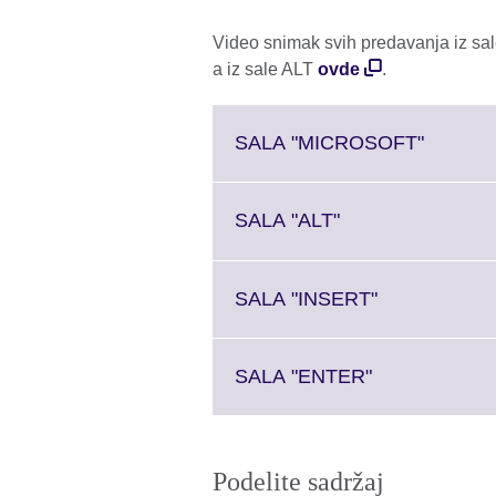
Video snimak svih predavanja iz sal
a iz sale ALT
ovde
.
Click
SALA "MICROSOFT"
to
expand.
More
Click
SALA "ALT"
informat
to
availabl
expand.
More
Click
SALA "INSERT"
information
to
available.
expand.
More
Click
SALA "ENTER"
information
to
available.
expand.
More
information
Podelite sadržaj