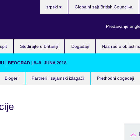
Choose
srpski
Globalni sajt British Council-a
your
language
Predavanje engl
spit
Studirajte u Britaniji
Događaji
Naš rad u oblastim
| BEOGRAD | 8–9. JUNA 2018.
Blogeri
Partneri i sajamski izlagači
Prethodni događaji
cije