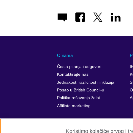
available.
O nama
P
Česta pitanja i odgovori
I
Kontaktirajte nas
K
Jednakost, različitost i inkluzija
St
Posao u British Council-u
O
Politika rešavanja žalbi
A
Affiliate marketing
Koristimo kolačiće prvog i t