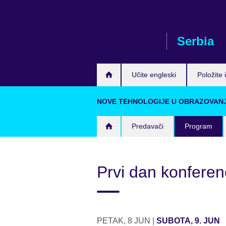
Skip
to
main
Serbia
content
Učite engleski
Položite i
NOVE TEHNOLOGIJE U OBRAZOVANJU 
Predavači
Program
Prvi dan konferen
PETAK, 8 JUN |
SUBOTA, 9. JUN