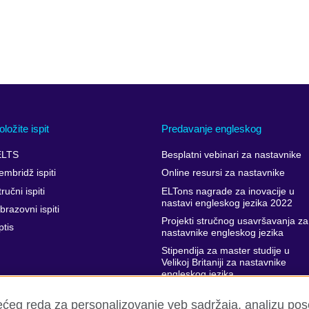
oložite ispit
Predavanje engleskog
ELTS
Besplatni vebinari za nastavnike
embridž ispiti
Online resursi za nastavnike
ručni ispiti
ELTons nagrade za inovacije u
nastavi engleskog jezika 2022
brazovni ispiti
Projekti stručnog usavršavanja za
ptis
nastavnike engleskog jezika
Stipendija za master studije u
Velikoj Britaniji za nastavnike
engleskog jezika
Podrška stručnom usavršavanju
rećeg reda za personalizovanje veb sadržaja, analizu po
nastavnika