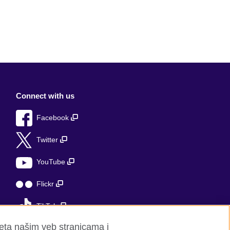
Connect with us
Facebook
Twitter
YouTube
Flickr
TikTok
seta našim veb stranicama i