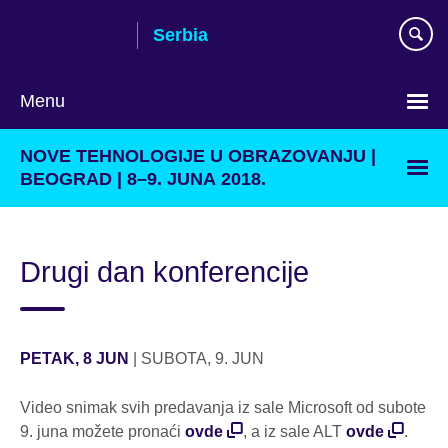
Skip
Serbia
to
main
content
Menu
Choose
NOVE TEHNOLOGIJE U OBRAZOVANJU |
your
BEOGRAD | 8–9. JUNA 2018.
language
Drugi dan konferencije
PETAK, 8 JUN
| SUBOTA, 9. JUN
Video snimak svih predavanja iz sale Microsoft od subote
9. juna možete pronaći
ovde
, a iz sale ALT
ovde
.