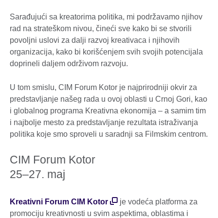
Sarađujući sa kreatorima politika, mi podržavamo njihov
rad na strateškom nivou, čineći sve kako bi se stvorili
povoljni uslovi za dalji razvoj kreativaca i njihovih
organizacija, kako bi korišćenjem svih svojih potencijala
doprineli daljem održivom razvoju.
U tom smislu, CIM Forum Kotor je najprirodniji okvir za
predstavljanje našeg rada u ovoj oblasti u Crnoj Gori, kao
i globalnog programa Kreativna ekonomija – a samim tim
i najbolje mesto za predstavljanje rezultata istraživanja
politika koje smo sproveli u saradnji sa Filmskim centrom.
CIM Forum Kotor
25–27. maj
Kreativni Forum CIM Kotor
je vodeća platforma za
promociju kreativnosti u svim aspektima, oblastima i