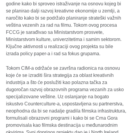
godine kako bi sproveo istraživanje na osnovu kojeg bi
se planirao dalji razvoj kreativne ekonomije u zemlji, a
naročito kako bi se podržalo planiranje strateški važnih
veština vezenih za rad na filmu. Tokom ovog procesa
FCCG je sarađivao sa Ministarstvom prosvete,
Ministarstvom kulture, univerzitetima i samim sektorom.
Ključne aktivnosti u realizaciji ovog projekta su bile
izrada policy paper-a i rad sa fokus grupama.
Tokom CIM-a održaće se završna radionica na osnovu
koje će se izraditi šira strategija za oblast kreativnih
industrija a što će poslužiti kao polazna tačka za
dugoročan razvoj obrazovnih programa vezanih za usko
specijalizovane veštine. Uz oslanjanje na bogato
iskustvo Counterculture-a, uspostavljena su partnerstva,
neophodna da bi se nadalje gradila filmska infrastruktura,
formulisali obrazovni programi i kako bi se Crna Gora
promovisala kao filmska destinacija u međunarodnim
okvirima. Svoj doprinos projektu dao je i North Ireland