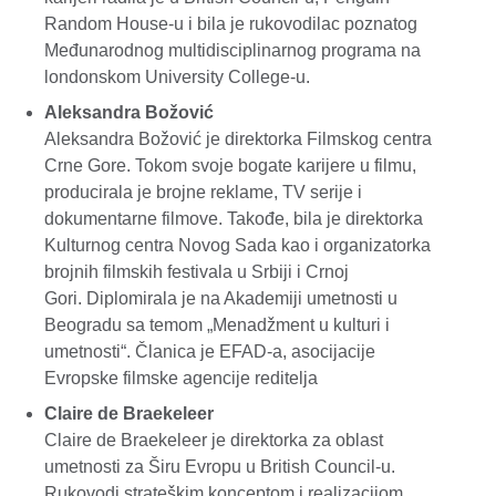
Random House-u i bila je rukovodilac poznatog
Međunarodnog multidisciplinarnog programa na
londonskom University College-u.
Aleksandra Božović
Aleksandra Božović je direktorka Filmskog centra
Crne Gore. Tokom svoje bogate karijere u filmu,
producirala je brojne reklame, TV serije i
dokumentarne filmove. Takođe, bila je direktorka
Kulturnog centra Novog Sada kao i organizatorka
brojnih filmskih festivala u Srbiji i Crnoj
Gori. Diplomirala je na Akademiji umetnosti u
Beogradu sa temom „Menadžment u kulturi i
umetnosti“. Članica je EFAD-a, asocijacije
Evropske filmske agencije reditelja
Claire de Braekeleer
Claire de Braekeleer je direktorka za oblast
umetnosti za Širu Evropu u British Council-u.
Rukovodi strateškim konceptom i realizacijom