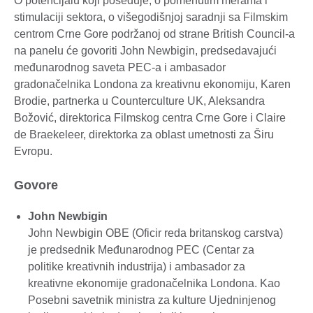
O potencijalu koji poseduje, o pomenutim merama i
stimulaciji sektora, o višegodišnjoj saradnji sa Filmskim
centrom Crne Gore podržanoj od strane British Council-a
na panelu će govoriti John Newbigin, predsedavajući
međunarodnog saveta PEC-a i ambasador
gradonačelnika Londona za kreativnu ekonomiju, Karen
Brodie, partnerka u Counterculture UK, Aleksandra
Božović, direktorica Filmskog centra Crne Gore i Claire
de Braekeleer, direktorka za oblast umetnosti za Širu
Evropu.
Govore
John Newbigin
John Newbigin OBE (Oficir reda britanskog carstva)
je predsednik Međunarodnog PEC (Centar za
politike kreativnih industrija) i ambasador za
kreativne ekonomije gradonačelnika Londona. Kao
Posebni savetnik ministra za kulture Ujedninjenog