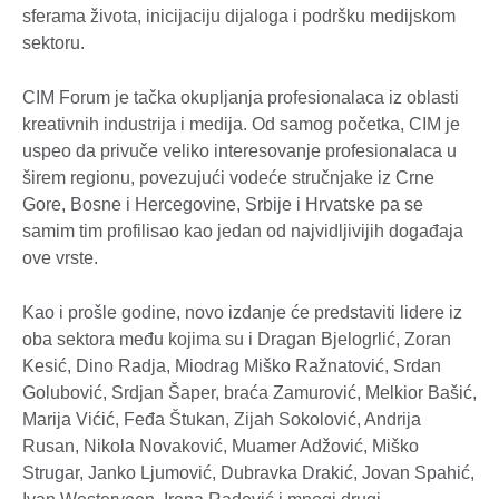
sferama života, inicijaciju dijaloga i podršku medijskom
sektoru.
CIM Forum je tačka okupljanja profesionalaca iz oblasti
kreativnih industrija i medija. Od samog početka, CIM je
uspeo da privuče veliko interesovanje profesionalaca u
širem regionu, povezujući vodeće stručnjake iz Crne
Gore, Bosne i Hercegovine, Srbije i Hrvatske pa se
samim tim profilisao kao jedan od najvidljivijih događaja
ove vrste.
Kao i prošle godine, novo izdanje će predstaviti lidere iz
oba sektora među kojima su i Dragan Bjelogrlić, Zoran
Kesić, Dino Radja, Miodrag Miško Ražnatović, Srdan
Golubović, Srdjan Šaper, braća Zamurović, Melkior Bašić,
Marija Vićić, Feđa Štukan, Zijah Sokolović, Andrija
Rusan, Nikola Novaković, Muamer Adžović, Miško
Strugar, Janko Ljumović, Dubravka Drakić, Jovan Spahić,