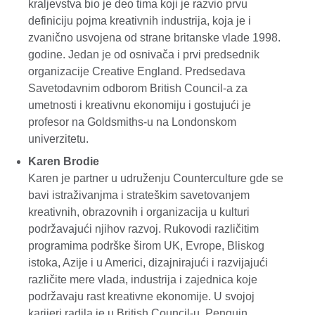
kraljevstva bio je deo tima koji je razvio prvu
definiciju pojma kreativnih industrija, koja je i
zvanično usvojena od strane britanske vlade 1998.
godine. Jedan je od osnivača i prvi predsednik
organizacije Creative England. Predsedava
Savetodavnim odborom British Council-a za
umetnosti i kreativnu ekonomiju i gostujući je
profesor na Goldsmiths-u na Londonskom
univerzitetu.
Karen Brodie
Karen je partner u udruženju Counterculture gde se
bavi istraživanjma i strateškim savetovanjem
kreativnih, obrazovnih i organizacija u kulturi
podržavajući njihov razvoj. Rukovodi različitim
programima podrške širom UK, Evrope, Bliskog
istoka, Azije i u Americi, dizajnirajući i razvijajući
različite mere vlada, industrija i zajednica koje
podržavaju rast kreativne ekonomije. U svojoj
karijeri radila je u British Council-u, Penguin