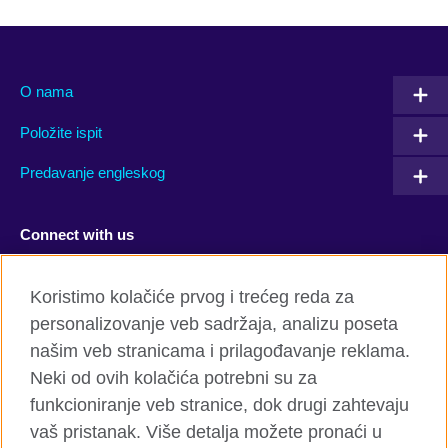
O nama
Položite ispit
Predavanje engleskog
Connect with us
Facebook
Twitter
Koristimo kolačiće prvog i trećeg reda za
personalizovanje veb sadržaja, analizu poseta
YouTube
Flickr
našim veb stranicama i prilagođavanje reklama.
TikTok
Neki od ovih kolačića potrebni su za
funkcioniranje veb stranice, dok drugi zahtevaju
vaš pristanak. Više detalja možete pronaći u