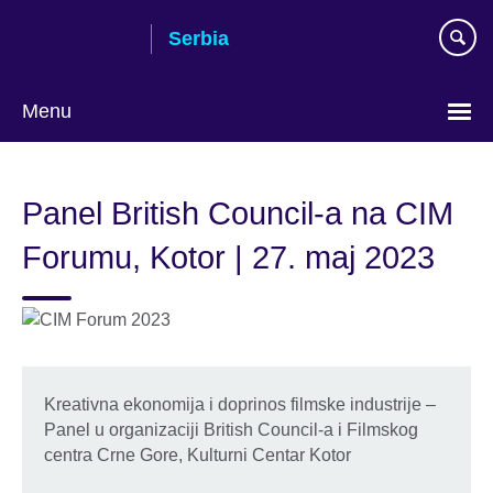
Skip
Serbia
to
main
content
Menu
Choose
your
Panel British Council-a na CIM
language
Forumu, Kotor | 27. maj 2023
Kreativna ekonomija i doprinos filmske industrije –
Panel u organizaciji British Council-a i Filmskog
centra Crne Gore, Kulturni Centar Kotor