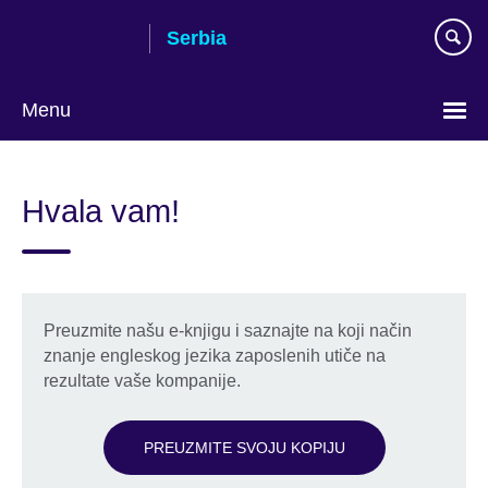
Skip
Serbia
to
main
content
Menu
Choose
your
Hvala vam!
language
Preuzmite našu e-knjigu i saznajte na koji način
znanje engleskog jezika zaposlenih utiče na
rezultate vaše kompanije.
PREUZMITE SVOJU KOPIJU