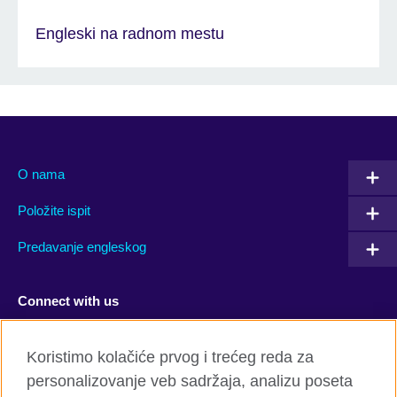
Engleski na radnom mestu
O nama
Položite ispit
Predavanje engleskog
Connect with us
Facebook
Twitter
Koristimo kolačiće prvog i trećeg reda za
personalizovanje veb sadržaja, analizu poseta
YouTube
Flickr