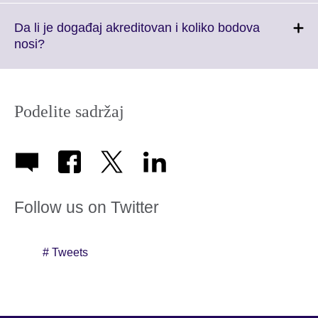
available.
expand.
More
Da li je događaj akreditovan i koliko bodova
information
Click
nosi?
available.
to
expand.
More
information
Podelite sadržaj
available.
Follow us on Twitter
# Tweets