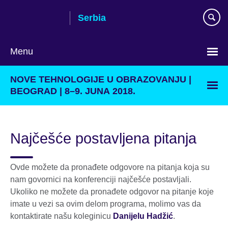
Skip
Serbia
to
main
content
Menu
Choose
NOVE TEHNOLOGIJE U OBRAZOVANJU |
your
BEOGRAD | 8–9. JUNA 2018.
language
Najčešće postavljena pitanja
Ovde možete da pronađete odgovore na pitanja koja su
nam govornici na konferenciji najčešće postavljali.
Ukoliko ne možete da pronađete odgovor na pitanje koje
imate u vezi sa ovim delom programa, molimo vas da
kontaktirate našu koleginicu
Danijelu Hadžić
.