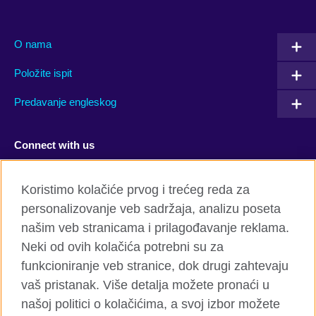
O nama
Položite ispit
Predavanje engleskog
Connect with us
Facebook
Twitter
Koristimo kolačiće prvog i trećeg reda za
personalizovanje veb sadržaja, analizu poseta
YouTube
Flickr
našim veb stranicama i prilagođavanje reklama.
TikTok
Neki od ovih kolačića potrebni su za
funkcioniranje veb stranice, dok drugi zahtevaju
vaš pristanak. Više detalja možete pronaći u
našoj politici o kolačićima, a svoj izbor možete
Globalni sajt British Council-a