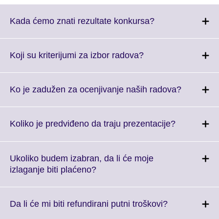
Click
Kada ćemo znati rezultate konkursa?
to
expand.
More
Click
Koji su kriterijumi za izbor radova?
information
to
available.
expand.
More
Click
Ko je zadužen za ocenjivanje naših radova?
information
to
available.
expand.
More
Click
Koliko je predviđeno da traju prezentacije?
informati
to
available.
expand.
More
Ukoliko budem izabran, da li će moje
information
Click
izlaganje biti plaćeno?
available.
to
expand.
More
Click
Da li će mi biti refundirani putni troškovi?
information
to