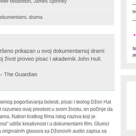
eter Middleton, James Spinney
s
okumentarni, drama
N
vršeno prikazan u ovoj dokumentarnoj drami
d
oj život proveo pisac i akademik John Hull.
– The Guardian
enog pogoršavanja bolesti, pisac i teolog Džon Hal
bi razumeo ovaj preokret u svom životu, on počinje da
ama. Nakon kratkog filma istog naziva koji je
s“ udiše kreativnost i u dokumentarni film. Glumci
 originalnih glasova sa Džonovih audio zapisa sa