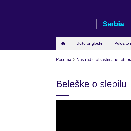
Skip
to
main
Serbia
content
Učite engleski
Položite i
Početna
Naš rad u oblastima umetnost
Beleške o slepilu