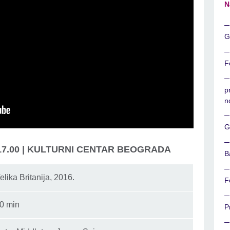
N
G
F
p
n
G
17.00 | KULTURNI CENTAR BEOGRADA
B
elika Britanija, 2016.
F
0 min
P