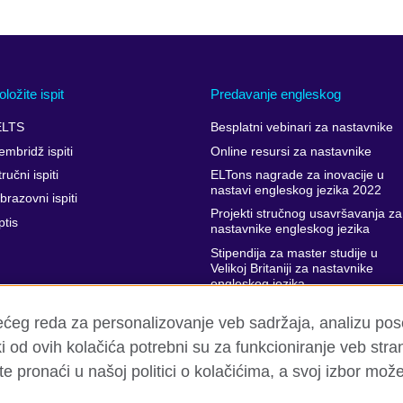
oložite ispit
Predavanje engleskog
ELTS
Besplatni vebinari za nastavnike
embridž ispiti
Online resursi za nastavnike
ručni ispiti
ELTons nagrade za inovacije u
nastavi engleskog jezika 2022
brazovni ispiti
Projekti stručnog usavršavanja za
ptis
nastavnike engleskog jezika
Stipendija za master studije u
Velikoj Britaniji za nastavnike
engleskog jezika
Podrška stručnom usavršavanju
rećeg reda za personalizovanje veb sadržaja, analizu po
nastavnika
 od ovih kolačića potrebni su za funkcioniranje veb stra
e pronaći u našoj politici o kolačićima, a svoj izbor možet