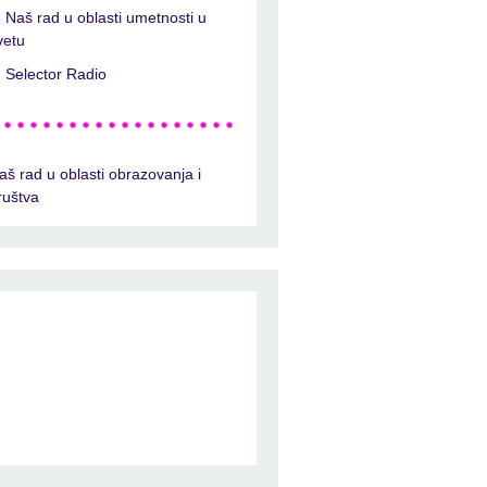
Naš rad u oblasti umetnosti u
vetu
Selector Radio
aš rad u oblasti obrazovanja i
ruštva