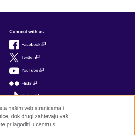
Connect with us
Facebook
Twitter
YouTube
Flickr
TikTok
seta našim veb stranicama i
nice, dok drugi zahtevaju vaš
e prilagoditi u centru s