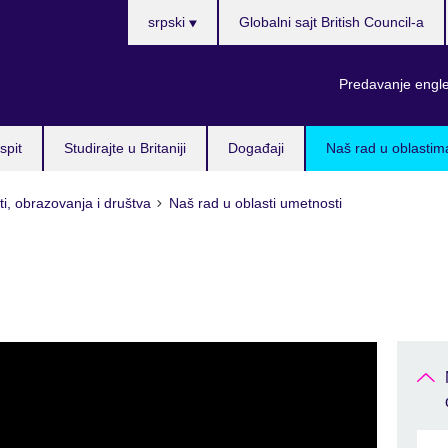
Choose
srpski
Globalni sajt British Council-a
your
language
Predavanje engl
spit
Studirajte u Britaniji
Događaji
Naš rad u oblastim
i, obrazovanja i društva
Naš rad u oblasti umetnosti