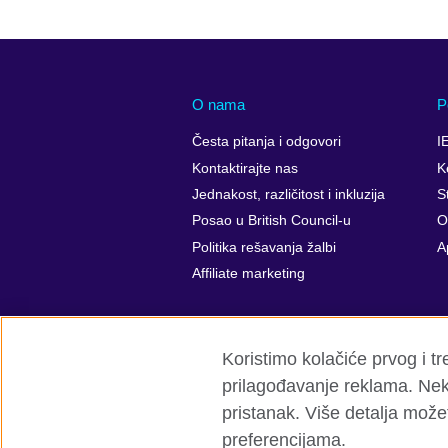
O nama
P
Česta pitanja i odgovori
I
Kontaktirajte nas
K
Jednakost, različitost i inkluzija
St
Posao u British Council-u
O
Politika rešavanja žalbi
A
Affiliate marketing
Koristimo kolačiće prvog i t
prilagođavanje reklama. Neki
pristanak. Više detalja možet
preferencijama.