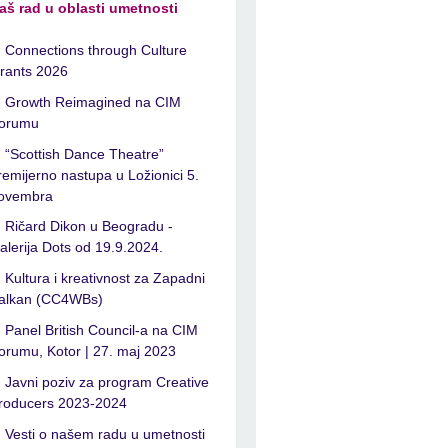
aš rad u oblasti umetnosti
Connections through Culture
rants 2026
Growth Reimagined na CIM
orumu
“Scottish Dance Theatre”
remijerno nastupa u Ložionici 5.
ovembra
Ričard Dikon u Beogradu -
alerija Dots od 19.9.2024.
Kultura i kreativnost za Zapadni
alkan (CC4WBs)
Panel British Council-a na CIM
orumu, Kotor | 27. maj 2023
Javni poziv za program Creative
roducers 2023-2024
Vesti o našem radu u umetnosti