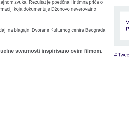
izajnom zvuka. Rezultat je poetična i intimna priča o
ormaciji koja dokumentuje Džonovo neverovatno
V
P
aji na blagajni Dvorane Kulturnog centra Beograda,
uelne stvarnosti inspirisano ovim filmom.
# Twee
Skip Twitter widget content