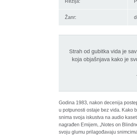
Režija:
P
Žanr:
d
Strah od gubitka vida je sa
koja objašnjava kako je sv
Godina 1983, nakon decenija postep
u potpunosti ostaje bez vida. Kako 
snima svoja iskustva na audio kaset
nagrađen Emijem, „Notes on Blindnes
svoju glumu prilagođavaju snimcima