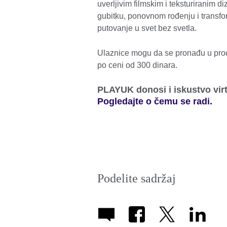
uverljivim filmskim i teksturiranim d
gubitku, ponovnom rođenju i transf
putovanje u svet bez svetla.
Ulaznice mogu da se pronađu u prod
po ceni od 300 dinara.
PLAYUK donosi i iskustvo virt
Pogledajte o čemu se radi.
Podelite sadržaj