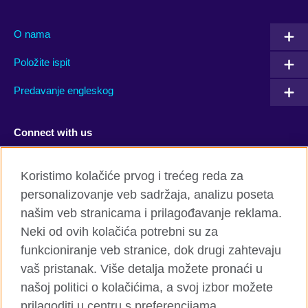
O nama
Položite ispit
Predavanje engleskog
Connect with us
Facebook
Twitter
Koristimo kolačiće prvog i trećeg reda za
personalizovanje veb sadržaja, analizu poseta
YouTube
Flickr
našim veb stranicama i prilagođavanje reklama.
TikTok
Neki od ovih kolačića potrebni su za
funkcioniranje veb stranice, dok drugi zahtevaju
vaš pristanak. Više detalja možete pronaći u
našoj politici o kolačićima, a svoj izbor možete
Globalni sajt British Council-a
prilagoditi u centru s preferencijama.