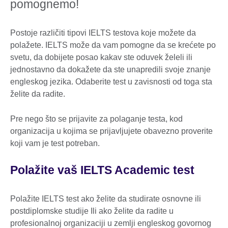
pomognemo!
Postoje različiti tipovi IELTS testova koje možete da
polažete. IELTS može da vam pomogne da se krećete po
svetu, da dobijete posao kakav ste oduvek želeli ili
jednostavno da dokažete da ste unapredili svoje znanje
engleskog jezika. Odaberite test u zavisnosti od toga sta
želite da radite.
Pre nego što se prijavite za polaganje testa, kod
organizacija u kojima se prijavljujete obavezno proverite
koji vam je test potreban.
Polažite vaš IELTS Academic test
Polažite IELTS test ako želite da studirate osnovne ili
postdiplomske studije Ili ako želite da radite u
profesionalnoj organizaciji u zemlji engleskog govornog