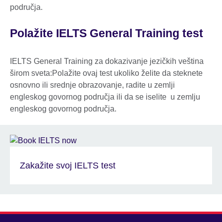
područja.
Polažite IELTS General Training test
IELTS General Training za dokazivanje jezičkih veština
širom sveta:Polažite ovaj test ukoliko želite da steknete
osnovno ili srednje obrazovanje, radite u zemlji
engleskog govornog područja ili da se iselite u zemlju
engleskog govornog područja.
Zakažite svoj IELTS test