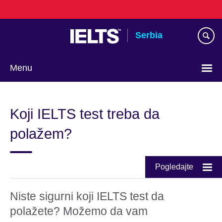
Skip
to
main
Serbia
content
Menu
Choose
your
Koji IELTS test treba da
language
polažem?
Pogledajte
Niste sigurni koji IELTS test da
polažete? Možemo da vam