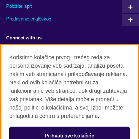
Položite ispit
Predavanje engleskog
Connect with us
Facebook
Twitter
Koristimo kolačiće prvog i trećeg reda za
personalizovanje veb sadržaja, analizu poseta
YouTube
Flickr
našim veb stranicama i prilagođavanje reklama.
TikTok
Neki od ovih kolačića potrebni su za
funkcioniranje veb stranice, dok drugi zahtevaju
vaš pristanak. Više detalja možete pronaći u
našoj politici o kolačićima, a svoj izbor možete
Globalni sajt British Council-a
prilagoditi u centru s preferencijama.
Privatnost i uslovi
Kolačići
Prihvati sve kolačiće
Mapa sajta