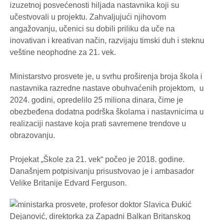
izuzetnoj posvećenosti hiljada nastavnika koji su
učestvovali u projektu. Zahvaljujući njihovom
angažovanju, učenici su dobili priliku da uče na
inovativan i kreativan način, razvijaju timski duh i steknu
veštine neophodne za 21. vek.
Ministarstvo prosvete je, u svrhu proširenja broja škola i
nastavnika razredne nastave obuhvaćenih projektom, u
2024. godini, opredelilo 25 miliona dinara, čime je
obezbeđena dodatna podrška školama i nastavnicima u
realizaciji nastave koja prati savremene trendove u
obrazovanju.
Projekat „Škole za 21. vek“ počeo je 2018. godine.
Današnjem potpisivanju prisustvovao je i ambasador
Velike Britanije Edvard Ferguson.