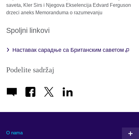
Spoljni linkovi
Наставак сарадње са Британским саветом
Podelite sadržaj
O nama