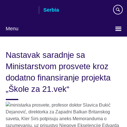
Skip
Serbia
to
main
content
Menu
Choose
your
Nastavak saradnje sa
language
Ministarstvom prosvete kroz
dodatno finansiranje projekta
„Škole za 21.vek“