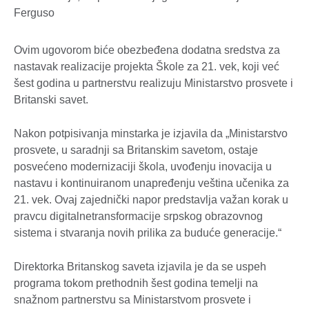
Ovim ugovorom biće obezbeđena dodatna sredstva za
nastavak realizacije projekta Škole za 21. vek, koji već
šest godina u partnerstvu realizuju Ministarstvo prosvete i
Britanski savet.
Nakon potpisivanja minstarka je izjavila da „Ministarstvo
prosvete, u saradnji sa Britanskim savetom, ostaje
posvećeno modernizaciji škola, uvođenju inovacija u
nastavu i kontinuiranom unapređenju veština učenika za
21. vek. Ovaj zajednički napor predstavlja važan korak u
pravcu digitalnetransformacije srpskog obrazovnog
sistema i stvaranja novih prilika za buduće generacije.“
Direktorka Britanskog saveta izjavila je da se uspeh
programa tokom prethodnih šest godina temelji na
snažnom partnerstvu sa Ministarstvom prosvete i