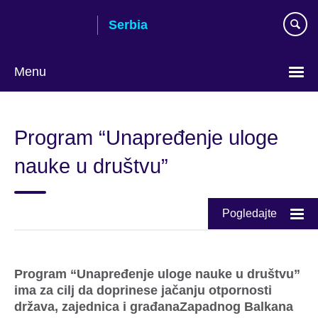
Skip
Serbia
to
main
content
Menu
Choose
your
Program “Unapređenje uloge
language
nauke u društvu”
Pogledajte
Program “Unapređenje uloge nauke u društvu”
ima za cilj da doprinese jačanju otpornosti
država, zajednica i građanaZapadnog Balkana