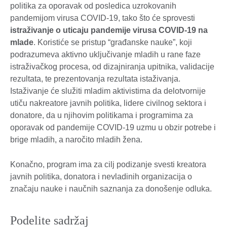
politika za oporavak od posledica uzrokovanih
pandemijom virusa COVID-19, tako što će sprovesti
istraživanje o uticaju pandemije virusa COVID-19 na
mlade
. Koristiće se pristup “građanske nauke”, koji
podrazumeva aktivno uključivanje mladih u rane faze
istraživačkog procesa, od dizajniranja upitnika, validacije
rezultata, te prezentovanja rezultata istaživanja.
Istaživanje će služiti mladim aktivistima da delotvornije
utiču nakreatore javnih politika, lidere civilnog sektora i
donatore, da u njihovim politikama i programima za
oporavak od pandemije COVID-19 uzmu u obzir potrebe i
brige mladih, a naročito mladih žena.
Konačno, program ima za cilj podizanje svesti kreatora
javnih politika, donatora i nevladinih organizacija o
značaju nauke i naučnih saznanja za donošenje odluka.
Podelite sadržaj