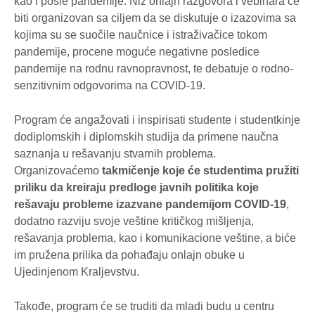
kao i posle pandemije. Niz onlajn razgovora i vebinara će
biti organizovan sa ciljem da se diskutuje o izazovima sa
kojima su se suočile naučnice i istraživačice tokom
pandemije, procene moguće negativne posledice
pandemije na rodnu ravnopravnost, te debatuje o rodno-
senzitivnim odgovorima na COVID-19.
Program će angažovati i inspirisati studente i studentkinje
dodiplomskih i diplomskih studija da primene naučna
saznanja u rešavanju stvarnih problema.
Organizovaćemo
takmičenje koje će studentima pružiti
priliku da kreiraju predloge javnih politika koje
rešavaju probleme izazvane pandemijom COVID-19
,
dodatno razviju svoje veštine kritičkog mišljenja,
rešavanja problema, kao i komunikacione veštine, a biće
im pružena prilika da pohađaju onlajn obuke u
Ujedinjenom Kraljevstvu.
Takođe, program će se truditi da mladi budu u centru