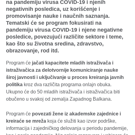
na pandemiju virusa COVID-19 i njenih
negativnih posledica, uz korišćenje i
promovisanje nauke i naučnih saznanja.
Tematski će se program fokusirati na
pandemiju virusa COVID-19 i njene negativne
posledice, povezujući različite sektore i teme,
kao što su životna sredina, zdravstvo,
obrazovanje, rod itd.
Program će
jačati kapacitete mladih istraživača i
istraživačica za delotvornije komuniciranje nauke
široj javnosti i uključivanje u proces kreiranja javnih
politika
kroz dva različita programa onlajn obuka.
Ukupno će do 50 mladih istraživača i istraživačica biti
obučeno u svakoj od zemalja Zapadnog Balkana.
Program će
povezati žene iz akademske zajednice i
kreiraće se mreža
koja će služiti kao izvor podrške,
informacija i zajedničkog delovanja u periodu pandemije,