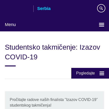
Skip
Serbia
to
main
content
Menu
Choose
your
Studentsko takmičenje: Izazov
language
COVID-19
Pogledajte
Pročitajte radove naših finalista "Izazov COVID-19"
studentskog takmičenja!