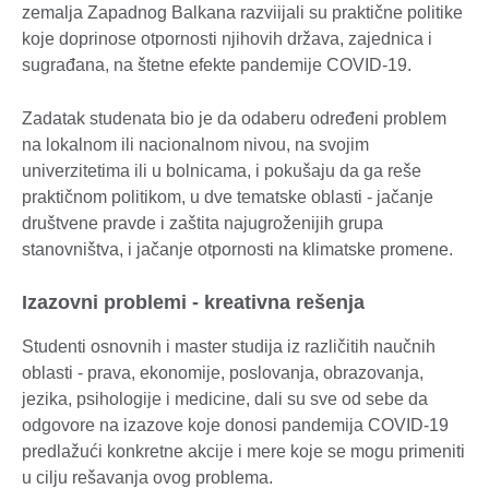
zemalja Zapadnog Balkana razviijali su praktične politike
koje doprinose otpornosti njihovih država, zajednica i
sugrađana, na štetne efekte pandemije COVID-19.
Zadatak studenata bio je da odaberu određeni problem
na lokalnom ili nacionalnom nivou, na svojim
univerzitetima ili u bolnicama, i pokušaju da ga reše
praktičnom politikom, u dve tematske oblasti - jačanje
društvene pravde i zaštita najugroženijih grupa
stanovništva, i jačanje otpornosti na klimatske promene.
Izazovni problemi - kreativna rešenja
Studenti osnovnih i master studija iz različitih naučnih
oblasti - prava, ekonomije, poslovanja, obrazovanja,
jezika, psihologije i medicine, dali su sve od sebe da
odgovore na izazove koje donosi pandemija COVID-19
predlažući konkretne akcije i mere koje se mogu primeniti
u cilju rešavanja ovog problema.