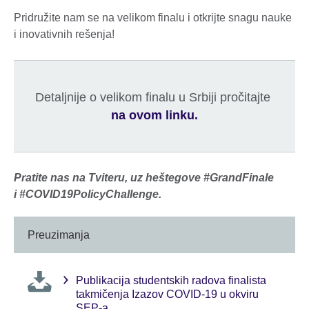
Pridružite nam se na velikom finalu i otkrijte snagu nauke
i inovativnih rešenja!
Detaljnije o velikom finalu u Srbiji pročitajte
na ovom linku.
Pratite nas na Tviteru, uz heštegove #GrandFinale
i #COVID19PolicyChallenge.
Preuzimanja
Publikacija studentskih radova finalista
takmičenja Izazov COVID-19 u okviru
SEP-a