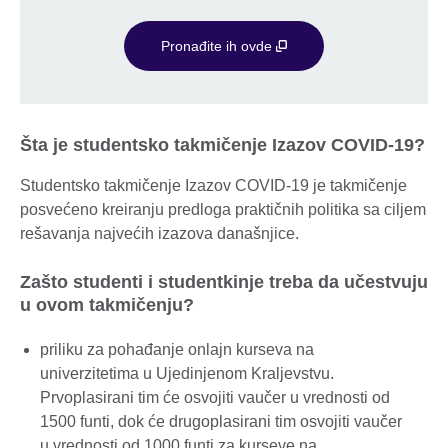
Pronađite ih ovde
Šta je studentsko takmičenje Izazov COVID-19?
Studentsko takmičenje Izazov COVID-19 je takmičenje
posvećeno kreiranju predloga praktičnih politika sa ciljem
rešavanja najvećih izazova današnjice.
Zašto studenti i studentkinje treba da učestvuju
u ovom takmičenju?
priliku za pohađanje onlajn kurseva na
univerzitetima u Ujedinjenom Kraljevstvu.
Prvoplasirani tim će osvojiti vaučer u vrednosti od
1500 funti, dok će drugoplasirani tim osvojiti vaučer
u vrednosti od 1000 funti za kurseve na