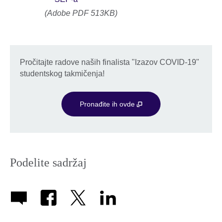
(Adobe PDF 513KB)
Pročitajte radove naših finalista "Izazov COVID-19"
studentskog takmičenja!
Pronađite ih ovde
Podelite sadržaj