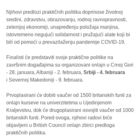
Njihovi predlozi praktičnih politika doprinose životnoj
sredini, zdravstvu, obrazovanju, rodnoj ravnopravnosti,
zelenijoj ekonomiji, unapređenju položaja manjina,
istovremeno negujući solidarnost i pružajući alate koji bi
bili od pomoći u prevazilaženju pandemije COVID-19.
Finalisti će predstaviti svoje praktične politike na
završnim događajima su organizovani onlajn u Crnoj Gori
- 28. januara, Albaniji - 2. februara,
Srbiji - 4. februara
i Severnoj Makedoniji - 9. februara.
Prvoplasirani će dobiti vaučer od 1500 britanskih funti za
onlajn kurseve na univerzitetima u Ujedinjenom
Kraljevstvu, dok će drugoplasirani osvojiti vaučer od 1000
britanskih funti. Pored ovoga, njihovi radovi biće
objavljeni u British Council onlajn zbirci predloga
praktičnih politika.