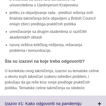
univerzitetima u Ujedinjenom Kraljevstvu
priliku za objavljivanje rada - predlozi rešenja svih
finalista takmičenja biće objavljeni u British Council
onlajn zbirci predloga praktičnih politika
umrežavanje sa drugim studentima iz različitih
akademskih oblasti
razvoj veština kritičkog mišljenja, rešavanja
problema i komunikacije.
Šta su izazovi na koje treba odgovoriti?
U kontekstu ovog takmičenja, izazovi su tematske celine
u okviru kojih takmičari izaberu određen problem, i
pokušaju da ga reše kroz svoje predloge praktičnih
politika. Tematske celine takmičenja su sledeće:
Izazov #1: Kako odgovoriti na pandemiju