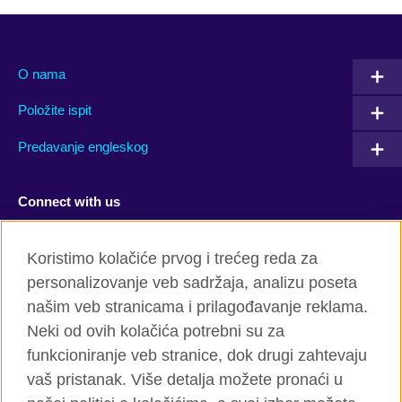
O nama
Položite ispit
Predavanje engleskog
Connect with us
Facebook
Twitter
Koristimo kolačiće prvog i trećeg reda za
personalizovanje veb sadržaja, analizu poseta
YouTube
Flickr
našim veb stranicama i prilagođavanje reklama.
TikTok
Neki od ovih kolačića potrebni su za
funkcioniranje veb stranice, dok drugi zahtevaju
vaš pristanak. Više detalja možete pronaći u