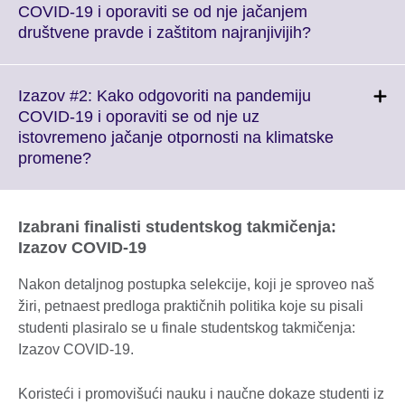
COVID-19 i oporaviti se od nje jačanjem
Click
društvene pravde i zaštitom najranjivijih?
to
expand.
More
Izazov #2: Kako odgovoriti na pandemiju
information
COVID-19 i oporaviti se od nje uz
available.
istovremeno jačanje otpornosti na klimatske
Click
promene?
to
expand.
More
Izabrani finalisti studentskog takmičenja:
information
Izazov COVID-19
available.
Nakon detaljnog postupka selekcije, koji je sproveo naš
žiri, petnaest predloga praktičnih politika koje su pisali
studenti plasiralo se u finale studentskog takmičenja:
Izazov COVID-19.
Koristeći i promovišući nauku i naučne dokaze studenti iz