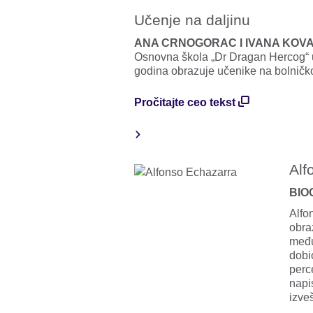
Učenje na daljinu
ANA CRNOGORAC I IVANA KOV
Osnovna škola „Dr Dragan Hercog“
godina obrazuje učenike na bolničk
Pročitajte ceo tekst
Alf
BIO
Alfo
obra
među
dobi
perc
napi
izve