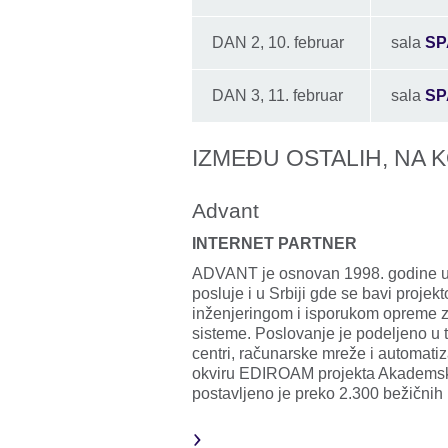
DAN 2, 10. februar
sala
SP
DAN 3, 11. februar
sala
SP
IZMEĐU OSTALIH, NA 
Advant
INTERNET PARTNER
ADVANT je osnovan 1998. godine u L
posluje i u Srbiji gde se bavi projek
inženjeringom i isporukom opreme z
sisteme. Poslovanje je podeljeno u tri
centri, računarske mreže i automatiz
okviru EDIROAM projekta Akademsk
postavljeno je preko 2.300 bežičnih 