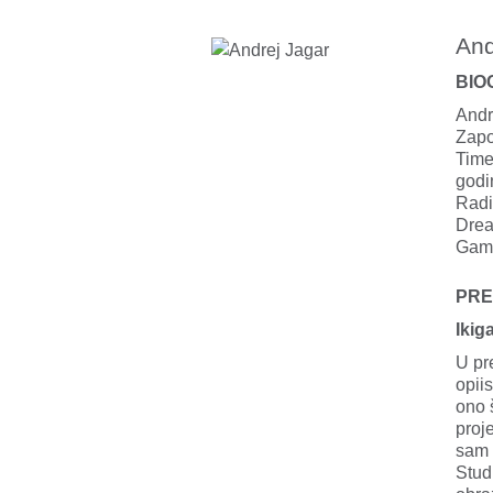
An
BIO
Andr
Zapo
Time
godi
Radi
Drea
Gami
PRE
Ikiga
U pr
opii
ono 
proj
sam 
Stud