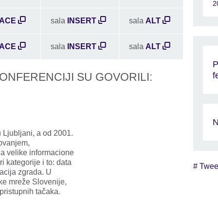
2
ACE
sala
INSERT
sala
ALT
ACE
sala
INSERT
sala
ALT
P
f
KONFERENCIJI SU GOVORILI:
N
jubljani, a od 2001.
tovanjem,
a velike informacione
 kategorije i to: data
# Twee
Skip Twitter widget content
acija zgrada. U
e mreže Slovenije,
pristupnih tačaka.