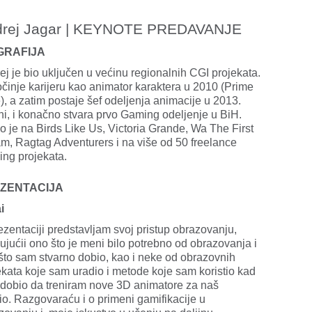
drej Jagar | KEYNOTE PREDAVANJE
GRAFIJA
ej je bio uključen u većinu regionalnih CGI projekata.
činje karijeru kao animator karaktera u 2010 (Prime
), a zatim postaje šef odeljenja animacije u 2013.
ni, i konačno stvara prvo Gaming odeljenje u BiH.
o je na Birds Like Us, Victoria Grande, Wa The First
m, Ragtag Adventurers i na više od 50 freelance
ng projekata.
ZENTACIJA
i
ezentaciji predstavljam svoj pristup obrazovanju,
sujućii ono što je meni bilo potrebno od obrazovanja i
što sam stvarno dobio, kao i neke od obrazovnih
ekata koje sam uradio i metode koje sam koristio kad
dobio da treniram nove 3D animatore za naš
io. Razgovaraću i o primeni gamifikacije u