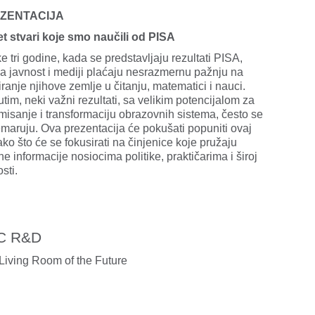
ZENTACIJA
t stvari koje smo naučili od PISA
e tri godine, kada se predstavljaju rezultati PISA,
ka javnost i mediji plaćaju nesrazmernu pažnju na
ranje njihove zemlje u čitanju, matematici i nauci.
tim, neki važni rezultati, sa velikim potencijalom za
rmisanje i transformaciju obrazovnih sistema, često se
maruju. Ova prezentacija će pokušati popuniti ovaj
ako što će se fokusirati na činjenice koje pružaju
e informacije nosiocima politike, praktičarima i široj
sti.
C R&D
Living Room of the Future