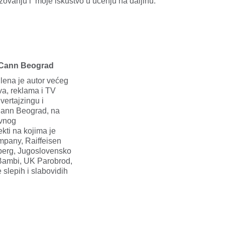
zovanju i moje iskustvo u učenju na daljinu.
cCann Beograd
ilena je autor većeg
va, reklama i TV
vertajzingu i
Cann Beograd, na
ivnog
jekti na kojima je
mpany, Raiffeisen
berg, Jugoslovensko
 Bambi, UK Parobrod,
slepih i slabovidih