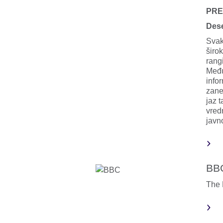
PRE
Dese
Svak
širo
rangi
Među
info
zane
jaz t
vredn
javno
BB
The 