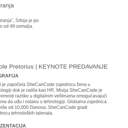
ranja
anja", Srbija je po
o od 49 zemalja.
ole Pretorius | KEYNOTE PREDAVANJE
GRAFIJA
l je započela SheCanCode zajednicu žena u
ologiji dok je radila kao HR. Misija SheCanCode je
remosti razlike u digitalnim veštinama omogućavajući
ma da uđu i ostanu u tehnologiji. Globalna zajednica
više od 10,000 članova. SheCanCode gradi
dnicu tehnoloških talenata.
ZENTACIJA