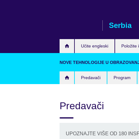
Skip
to
main
Serbia
content
Učite engleski
Položite i
NOVE TEHNOLOGIJE U OBRAZOVANJU 
Predavači
Program
Predavači
UPOZNAJTE VIŠE OD 180 INS