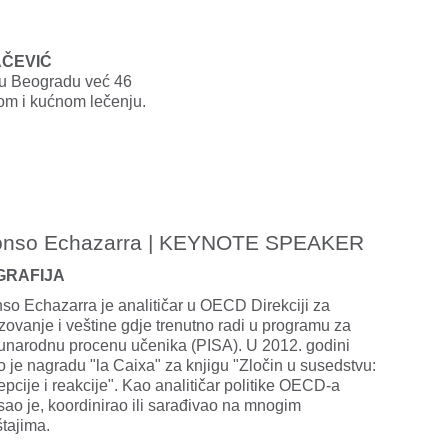
AČEVIĆ
 u Beogradu već 46
om i kućnom lečenju.
onso Echazarra | KEYNOTE SPEAKER
GRAFIJA
nso Echazarra je analitičar u OECD Direkciji za
zovanje i veštine gdje trenutno radi u programu za
narodnu procenu učenika (PISA). U 2012. godini
o je nagradu "la Caixa" za knjigu "Zločin u susedstvu:
epcije i reakcije". Kao analitičar politike OECD-a
sao je, koordinirao ili sarađivao na mnogim
štajima.