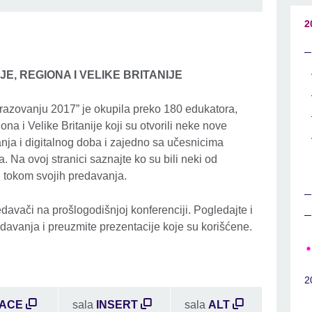
2
E, REGIONA I VELIKE BRITANIJE
razovanju 2017” je okupila preko 180 edukatora,
ona i Velike Britanije koji su otvorili neke nove
nja i digitalnog doba i zajedno sa učesnicima
. Na ovoj stranici saznajte ko su bili neki od
i tokom svojih predavanja.
davači na prošlogodišnjoj konferenciji. Pogledajte i
davanja i preuzmite prezentacije koje su korišćene.
2
ACE
sala
INSERT
sala
ALT