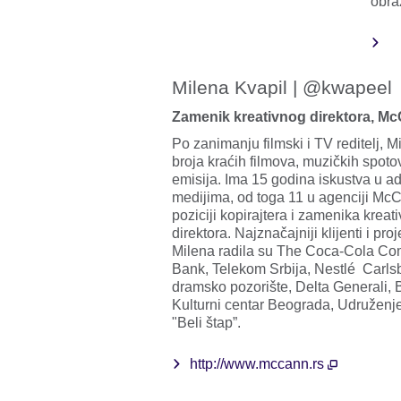
obra
Milena Kvapil | @kwapeel
Zamenik kreativnog direktora, M
Po zanimanju filmski i TV reditelj, M
broja kraćih filmova, muzičkih spoto
emisija. Ima 15 godina iskustva u ad
medijima, od toga 11 u agenciji Mc
poziciji kopirajtera i zamenika kreat
direktora. Najznačajniji klijenti i pro
Milena radila su The Coca-Cola Co
Bank, Telekom Srbija, Nestlé Carls
dramsko pozorište, Delta Generali,
Kulturni centar Beograda, Udruženje 
"Beli štap”.
http://www.mccann.rs