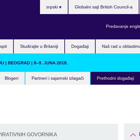
Choose
srpski
Globalni sajt British Council-a
your
language
Predavanje engl
spit
Studirajte u Britaniji
Događaji
Naš rad u oblastim
| BEOGRAD | 8–9. JUNA 2018.
Blogeri
Partneri i sajamski izlagači
Prethodni događaji
PIRATIVNIH GOVORNIKA