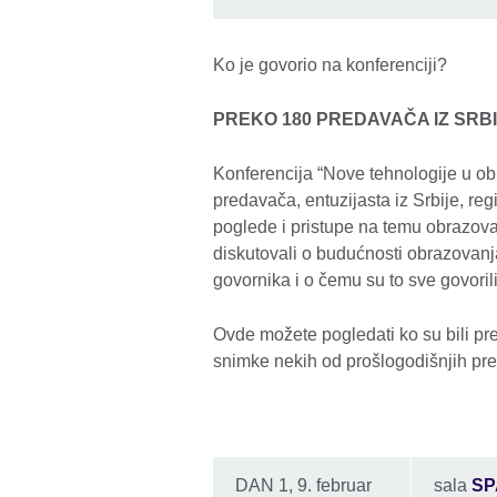
Ko je govorio na konferenciji?
PREKO 180 PREDAVAČA IZ SRBIJ
Konferencija “Nove tehnologije u ob
predavača, entuzijasta iz Srbije, regi
poglede i pristupe na temu obrazova
diskutovali o budućnosti obrazovanja
govornika i o čemu su to sve govoril
Ovde možete pogledati ko su bili pre
snimke nekih od prošlogodišnjih pre
DAN 1, 9. februar
sala
SP