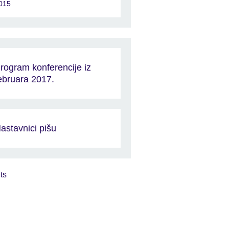
015
rogram konferencije iz
ebruara 2017.
astavnici pišu
ts