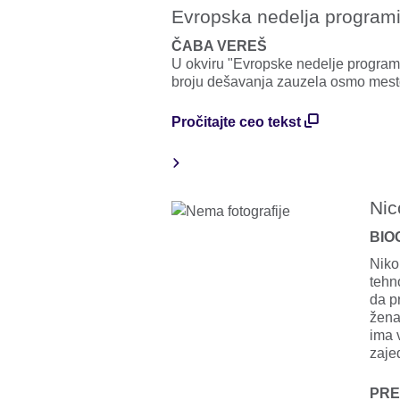
Evropska nedelja programi
ČABA VEREŠ
U okviru "Evropske nedelje programir
broju dešavanja zauzela osmo mest
Pročitajte ceo tekst
Nic
BIO
Niko
tehn
da p
žena
ima 
zaje
PRE