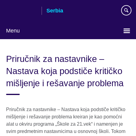
Skip
Serbia
to
main
content
Menu
Choose
your
Priručnik za nastavnike –
language
Nastava koja podstiče kritičko
mišljenje i rešavanje problema
Priručnik za nastavnike – Nastava koja podstiče kritičko
mišljenje i rešavanje problema kreiran je kao pomoćni
alat u okviru programa „Škole za 21.vek“ i namenjen je
svim predmetnim nastavnicima u osnovnoj školi. Tokom