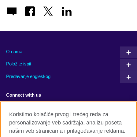
O nama
Položite ispit
Predavanje engleskog
Connect with us
Facebook
Twitter
Koristimo kolačiće prvog i trećeg reda za
personalizovanje veb sadržaja, analizu poseta
YouTube
Flickr
našim veb stranicama i prilagođavanje reklama.
TikTok