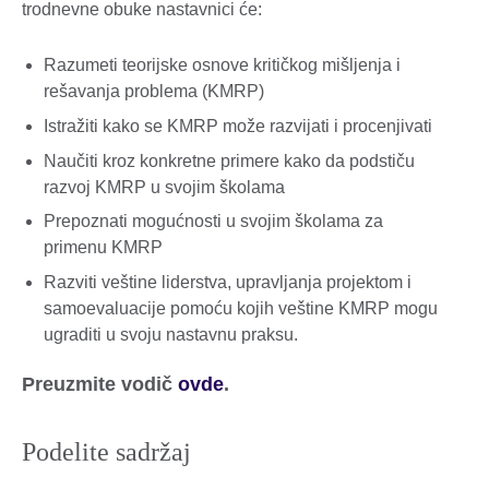
trodnevne obuke nastavnici će:
Razumeti teorijske osnove kritičkog mišljenja i
rešavanja problema (KMRP)
Istražiti kako se KMRP može razvijati i procenjivati
Naučiti kroz konkretne primere kako da podstiču
razvoj KMRP u svojim školama
Prepoznati mogućnosti u svojim školama za
primenu KMRP
Razviti veštine liderstva, upravljanja projektom i
samoevaluacije pomoću kojih veštine KMRP mogu
ugraditi u svoju nastavnu praksu.
Preuzmite vodič
ovde
.
Podelite sadržaj