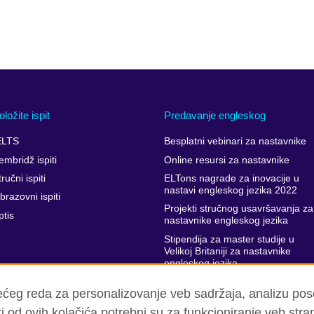
oložite ispit
Predavanje engleskog
ELTS
Besplatni vebinari za nastavnike
embridž ispiti
Online resursi za nastavnike
ručni ispiti
ELTons nagrade za inovacije u
nastavi engleskog jezika 2022
brazovni ispiti
Projekti stručnog usavršavanja za
ptis
nastavnike engleskog jezika
Stipendija za master studije u
Velikoj Britaniji za nastavnike
engleskog jezika
Podrška stručnom usavršavanju
rećeg reda za personalizovanje veb sadržaja, analizu po
nastavnika
 od ovih kolačića potrebni su za funkcioniranje veb stra