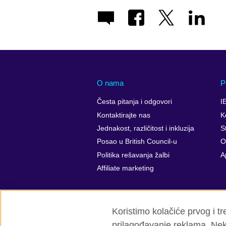
O nama
P
Česta pitanja i odgovori
I
Kontaktirajte nas
K
Jednakost, različitost i inkluzija
St
Posao u British Council-u
O
Politika rešavanja žalbi
A
Affiliate marketing
Koristimo kolačiće prvog i t
prilagođavanje reklama. Neki