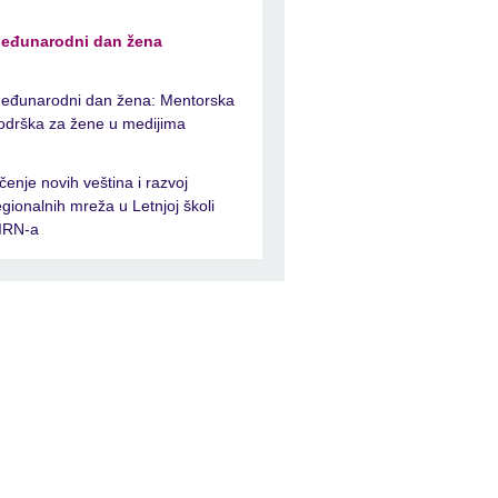
eđunarodni dan žena
eđunarodni dan žena: Mentorska
odrška za žene u medijima
čenje novih veština i razvoj
egionalnih mreža u Letnjoj školi
IRN-a