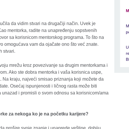
M
učila da vidim stvari na drugačiji način. Uvek je
M
 Kao mentorka, radite na unapređenju sopstvenih
p
govor sa korisnicom mentorskog programa. To što na
ustvo omogućava vam da ojačate ono što već znate.
U
 stvari.
r
B
svoju mrežu kroz povezivanje sa drugim mentorkama i
vom. Ako ste dobra mentorka i vaša korisnica uspe,
 Na kraju, najveći smisao priznanja koji možete da
ate. Osećaj ispunjenosti i ličnog rasta može biti
 unazad i promisli o svom odnosu sa korisnicom/ama
ke za nekoga ko je na početku karijere?
 prošire svoje znanje i unaprede veštine, dobiju