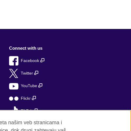
Connect with us
Facebook
Twitter
YouTube
Flickr
TikTok
seta našim veb stranicama i
nice, dok drugi zahtevaju vaš