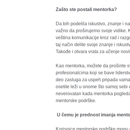
Zašto ste postali mentorka?
Da bih podelila iskustvo, znanje i na
važno da proširujemo svoje vidike.
veština komunikacije kroz rad i raz
taj način delite svoje znanje i isk
Takođe i otvara vrata za učenje novih
Kao mentorka, možete da proširite 
profesionalcima koji se bave liderst
deo zasluga za uspeh pripada vama.
osetite leži u onome što samoj sebi d
neverovatan kada mentorka pogleda
mentorske podrške.
U čemu je prednost imanja mentor
Korisnice mentorske podrške mogu da