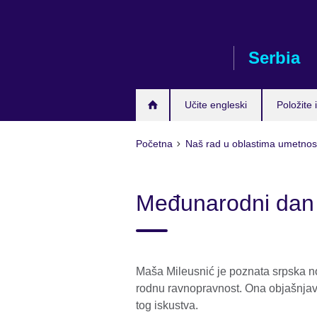
Skip
to
main
Serbia
content
Učite engleski
Položite i
Početna
Naš rad u oblastima umetnost
Međunarodni dan
Maša Mileusnić je poznata srpska nov
rodnu ravnopravnost. Ona objašnjava
tog iskustva.