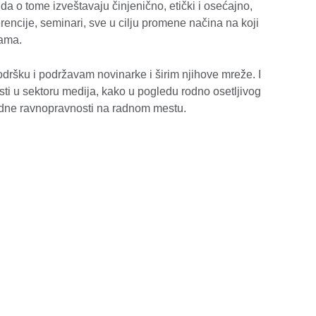
a o tome izveštavaju činjenično, etički i osećajno,
encije, seminari, sve u cilju promene načina na koji
nama.
ršku i podržavam novinarke i širim njihove mreže. I
ti u sektoru medija, kako u pogledu rodno osetljivog
rodne ravnopravnosti na radnom mestu.