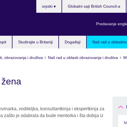
Choose
srpski
Globalni sajt British Council-a
your
language
Predavanje engl
spit
Studirajte u Britaniji
Događaji
Naš rad u oblastim
i, obrazovanja i društva
Naš rad u oblasti obrazovanja i društva
Me
 žena
inarka, voditeljka, konsultantkinja i ekspertkinja za
 zašto je odabrala da bude mentorka i šta dobija iz
I