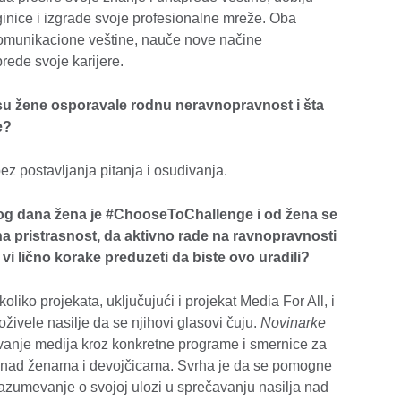
inice i izgrade svoje profesionalne mreže. Oba
omunikacione veštine, nauče nove načine
prede svoje karijere.
su žene osporavale rodnu neravnopravnost i šta
e?
z postavljanja pitanja i osuđivanja.
 dana žena je #ChooseToChallenge i od žena se
a pristrasnost, da aktivno rade na ravnopravnosti
 vi lično korake preduzeti da biste ovo uradili?
oliko projekata, uključujući i projekat Media For All, i
ivele nasilje da se njihovi glasovi čuju.
Novinarke
anje medija kroz konkretne programe i smernice za
ju nad ženama i devojčicama. Svrha je da se pomogne
azumevanje o svojoj ulozi u sprečavanju nasilja nad