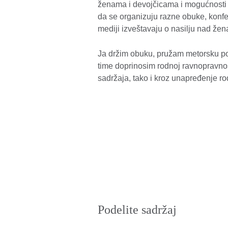
ženama i devojčicama i mogućnosti d
da se organizuju razne obuke, konfer
mediji izveštavaju o nasilju nad že
Ja držim obuku, pružam metorsku pod
time doprinosim rodnoj ravnopravnos
sadržaja, tako i kroz unapređenje 
Podelite sadržaj