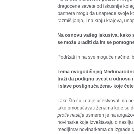
dragocene savete od iskusnije koleg
partnera mogu da unaprede svoje k
razmišljanja, i na kraju krajeva, una
Na osnovu vašeg iskustva, kako 
se može uraditi da im se pomogn
Podržati ih na sve moguće načine, be
Tema ovogodišnjeg Međunarodnog
traži da podignu svest u odnosu n
i slave postignuća žena- koje ćete
Tako što ću i dalje učestvovati na nek
tako omogućavati ženama koje su dož
protiv nasilja
usmeren je na angažov
novinarke koje izveštavaju o nasil
medijima/ novinarkama da izgrade r