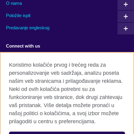
O nama
Položite ispit
Predavanje engleskog
Connect with us
Facebook
Twitter
Koristimo kolačiće prvog i trećeg reda za
personalizovanje veb sadržaja, analizu poseta
YouTube
Flickr
našim veb stranicama i prilagođavanje reklama.
TikTok
Neki od ovih kolačića potrebni su za
funkcioniranje veb stranice, dok drugi zahtevaju
vaš pristanak. Više detalja možete pronaći u
našoj politici o kolačićima, a svoj izbor možete
Globalni sajt British Council-a
prilagoditi u centru s preferencijama.
Privatnost i uslovi