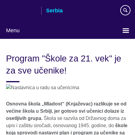
Skip
Serbia
to
main
content
Menu
Choose
your
Program "Škole za 21. vek" je
language
za sve učenike!
Osnovna škola „Mladost“ (Knjaževac) razlikuje se od
većine škola u Srbiji, jer gotovo svi učenici dolaze iz
osetljivih grupa.
Škola se razvila od Državnog doma za
upis i zaštitu siročadi, osnovanog 1945. godine, do
škole
koja sprovodi nastavni plan i program za učenike sa