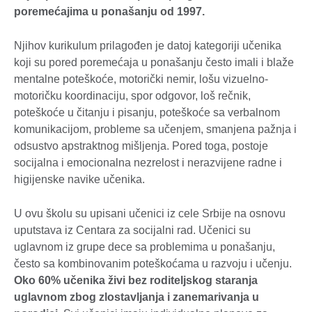
poremećajima u ponašanju od 1997.
Njihov kurikulum prilagođen je datoj kategoriji učenika
koji su pored poremećaja u ponašanju često imali i blaže
mentalne poteškoće, motorički nemir, lošu vizuelno-
motoričku koordinaciju, spor odgovor, loš rečnik,
poteškoće u čitanju i pisanju, poteškoće sa verbalnom
komunikacijom, probleme sa učenjem, smanjena pažnja i
odsustvo apstraktnog mišljenja. Pored toga, postoje
socijalna i emocionalna nezrelost i nerazvijene radne i
higijenske navike učenika.
U ovu školu su upisani učenici iz cele Srbije na osnovu
uputstava iz Centara za socijalni rad. Učenici su
uglavnom iz grupe dece sa problemima u ponašanju,
često sa kombinovanim poteškoćama u razvoju i učenju.
Oko 60% učenika živi bez roditeljskog staranja
uglavnom zbog zlostavljanja i zanemarivanja u