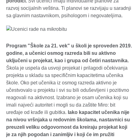
porodici.
Svi učenici imaju individualne planove za
razvoj socijalnih veština. Ti planovi se razvijaju u saradnji
sa glavnim nastavnikom, psihologom i negovateljima.
Program "Škole za 21. vek" u školi je sproveden 2019.
godine, a učenici osmog razreda bili su aktivno
uključeni u projekat, kao i grupa od četiri nastavnika.
Škola je uspela da usvoji projekat i prilagodi očekivanja
projekta u skladu sa specifičnim kapacitetima učenika
škole. Oko pet učenika iz osmog razreda aktivno je
učestvovalo u projektu i svi su bili oduševljeni i pozitivno
reagovali na aktivnost. Izabrano je osam učenika koji su
imali najveći autoritet i mogli su da zaštite Miro: bit
uređaje od krađe ili gubitka.
Iako kapacitet učenika nije
na nivou vršnjaka u redovnim školama, nastavnici su
preuzeli veliku odgovornost da kreiraju projekat koji
je za njih pogodan i zanimljiv i koji će im pružiti