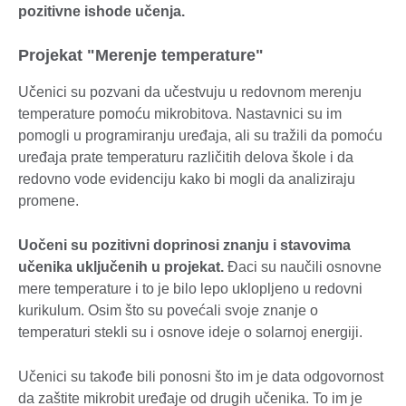
pozitivne ishode učenja.
Projekat "Merenje temperature"
Učenici su pozvani da učestvuju u redovnom merenju
temperature pomoću mikrobitova. Nastavnici su im
pomogli u programiranju uređaja, ali su tražili da pomoću
uređaja prate temperaturu različitih delova škole i da
redovno vode evidenciju kako bi mogli da analiziraju
promene.
Uočeni su pozitivni doprinosi znanju i stavovima
učenika uključenih u projekat.
Đaci su naučili osnovne
mere temperature i to je bilo lepo uklopljeno u redovni
kurikulum. Osim što su povećali svoje znanje o
temperaturi stekli su i osnove ideje o solarnoj energiji.
Učenici su takođe bili ponosni što im je data odgovornost
da zaštite mikrobit uređaje od drugih učenika. To im je