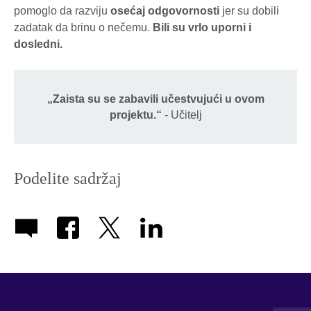
pomoglo da razviju
osećaj odgovornosti
jer su dobili
zadatak da brinu o nečemu.
Bili su vrlo uporni i
dosledni.
„Zaista su se zabavili učestvujući u ovom
projektu.“
- Učitelj
Podelite sadržaj