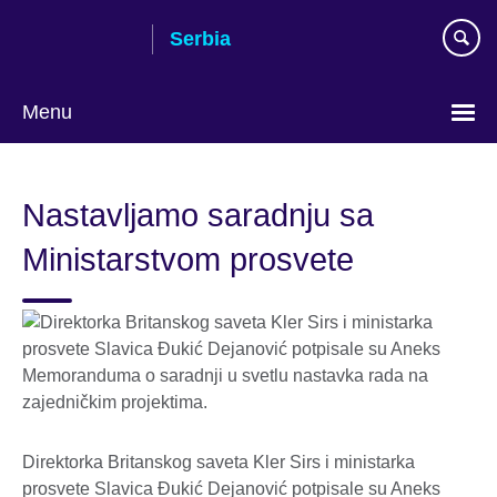
Skip
Serbia
to
main
content
Menu
Choose
your
Nastavljamo saradnju sa
language
Ministarstvom prosvete
Direktorka Britanskog saveta Kler Sirs i ministarka
prosvete Slavica Đukić Dejanović potpisale su Aneks