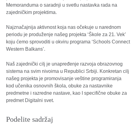
Memoranduma o saradnji u svetlu nastavka rada na
zajedničkim projektima.
Najznačajnija aktivnost koja nas očekuje u narednom
periodu je produženje našeg projekta ‘Škole za 21. Vek’
koju ćemo sprovoditi u okviru programa ‘Schools Connect
Western Balkans’.
Naš zajednički cilj je unapređenje razvoja obrazovnog
sistema na svim nivoima u Republici Srbiji. Konkretan cilj
našeg projekta je promovisanje veštine programiranja
kod učenika osnovnih škola, obuke za nastavnike
predmetne i razredne nastave, kao I specifične obuke za
predmet Digitalni svet.
Podelite sadržaj