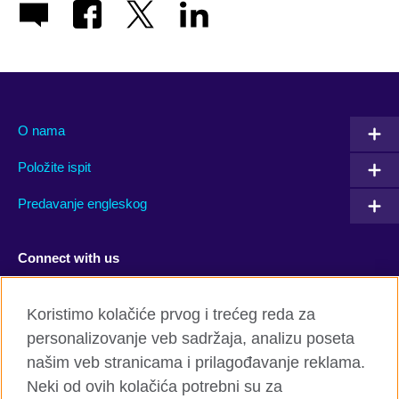
O nama
Položite ispit
Predavanje engleskog
Connect with us
Facebook
Twitter
Koristimo kolačiće prvog i trećeg reda za
personalizovanje veb sadržaja, analizu poseta
YouTube
Flickr
našim veb stranicama i prilagođavanje reklama.
TikTok
Neki od ovih kolačića potrebni su za